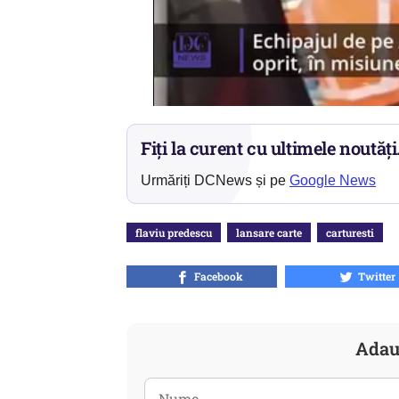
Fiți la curent cu ultimele noutăți
Urmăriți DCNews și pe
Google News
flaviu predescu
lansare carte
carturesti
Facebook
Twitter
Adau