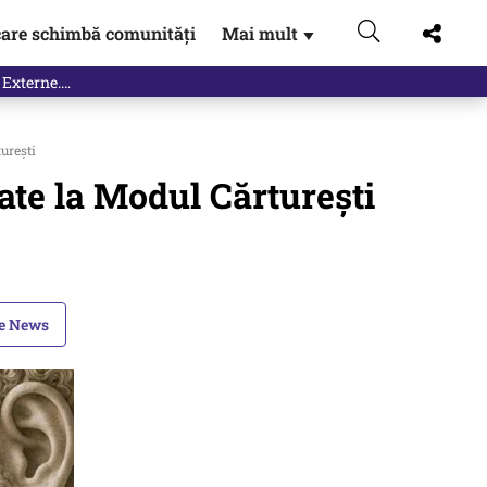
are schimbă comunități
Mai mult
▼
 Externe.…
urești
ate la Modul Cărturești
le News