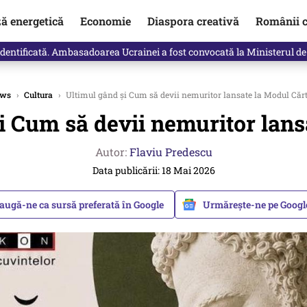
ză energetică
Economie
Diaspora creativă
Românii c
identificată. Ambasadoarea Ucrainei a fost convocată la Ministerul de
ws
›
Cultura
›
Ultimul gând și Cum să devii nemuritor lansate la Modul Cărt
i Cum să devii nemuritor lans
Autor:
Flaviu Predescu
Data publicării: 18 Mai 2026
augă-ne ca sursă preferată în Google
Urmărește-ne pe Goog