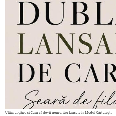
Ultimul gând și Cum să devii nemuritor lansate la Modul Cărturești