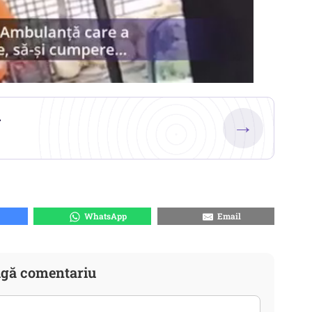
.
→
WhatsApp
Email
gă comentariu