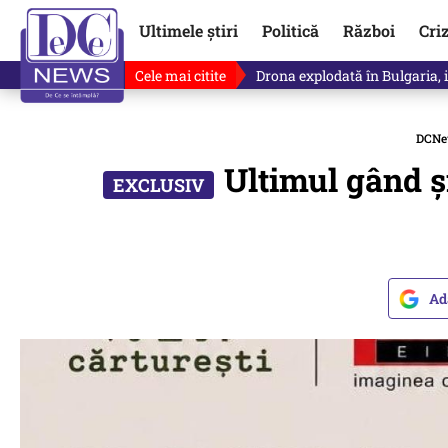
Ultimele știri
Politică
Război
Cri
Cele mai citite
Drona explodată în Bulgaria, 
DCNe
Ultimul gând ș
Ad