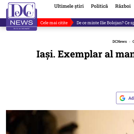
Ultimele știri
Politică
Război
Cele mai citite
De ce minte Ilie Bolojan? Ce 
DCNews
›
Iași. Exemplar al man
Ad