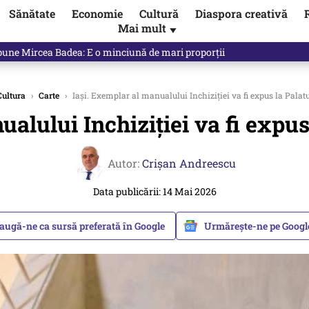
Sănătate
Economie
Cultură
Diaspora creativă
Mai mult
▼
spune Mircea Badea: E o minciună de mari proporții
Cultura
›
Carte
›
Iași. Exemplar al manualului Inchiziției va fi expus la Palat
ualului Inchiziției va fi expus
Autor:
Crişan Andreescu
Data publicării: 14 Mai 2026
augă-ne ca sursă preferată în Google
Urmărește-ne pe Goog