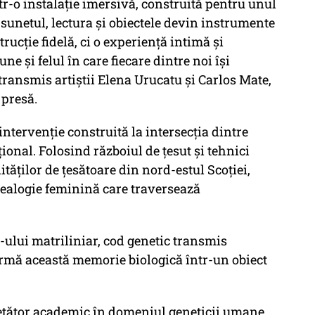
r-o instalație imersivă, construită pentru unul
 sunetul, lectura și obiectele devin instrumente
rucție fidelă, ci o experiență intimă și
e și felul în care fiecare dintre noi își
 transmis artiștii Elena Urucatu și Carlos Mate,
 presă.
ntervenție construită la intersecția dintre
onal. Folosind războiul de țesut și tehnici
ităților de țesătoare din nord-estul Scoției,
nealogie feminină care traversează
-ului matriliniar, cod genetic transmis
ormă această memorie biologică într-un obiect
cetător academic în domeniul geneticii umane,