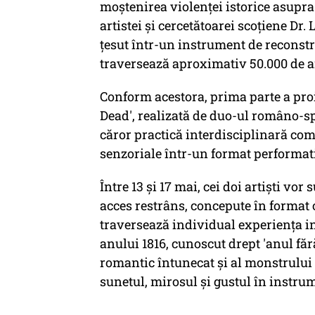
moștenirea violenței istorice asupra 
artistei și cercetătoarei scoțiene Dr
țesut într-un instrument de reconstr
traversează aproximativ 50.000 de an
Conform acestora, prima parte a proie
Dead', realizată de duo-ul româno-sp
căror practică interdisciplinară com
senzoriale într-un format performat
Între 13 și 17 mai, cei doi artiști vo
acces restrâns, concepute în format o
traversează individual experiența ins
anului 1816, cunoscut drept 'anul făr
romantic întunecat și al monstrului 
sunetul, mirosul și gustul în instru