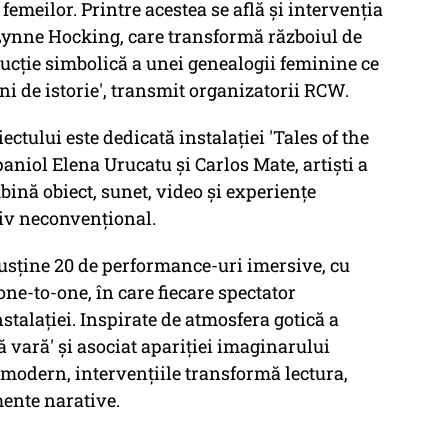
femeilor. Printre acestea se află și intervenția
. Lynne Hocking, care transformă războiul de
ucție simbolică a unei genealogii feminine ce
i de istorie', transmit organizatorii RCW.
ctului este dedicată instalației 'Tales of the
aniol Elena Urucatu și Carlos Mate, artiști a
bină obiect, sunet, video și experiențe
iv neconvențional.
r susține 20 de performance-uri imersive, cu
ne-to-one, în care fiecare spectator
talației. Inspirate de atmosfera gotică a
ă vară' și asociat apariției imaginarului
modern, intervențiile transformă lectura,
mente narative.