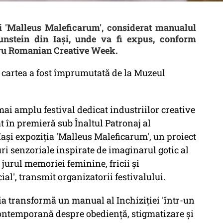
 'Malleus Maleficarum', considerat manualul
aunstein din Iași, unde va fi expus, conform
adru Romanian Creative Week.
 cartea a fost împrumutată de la Muzeul
ai amplu festival dedicat industriilor creative
 în premieră sub Înaltul Patronaj al
Iași expoziția 'Malleus Maleficarum', un proiect
 senzoriale inspirate de imaginarul gotic al
 jurul memoriei feminine, fricii și
al', transmit organizatorii festivalului.
a transformă un manual al Inchiziției 'într-un
contemporană despre obediență, stigmatizare și