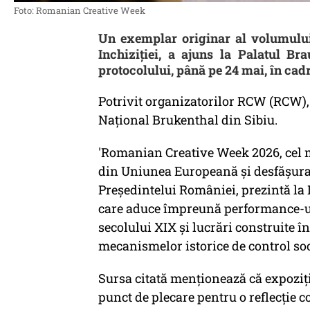
Foto: Romanian Creative Week
Un exemplar originar al volumului
Inchiziției, a ajuns la Palatul Br
protocolului, până pe 24 mai, în c
Potrivit organizatorilor RCW (RCW),
Național Brukenthal din Sibiu.
'Romanian Creative Week 2026, cel m
din Uniunea Europeană și desfășurat
Președintelui României, prezintă la 
care aduce împreună performance-uri
secolului XIX și lucrări construite în
mecanismelor istorice de control soci
Sursa citată menționează că expoziți
punct de plecare pentru o reflecție 