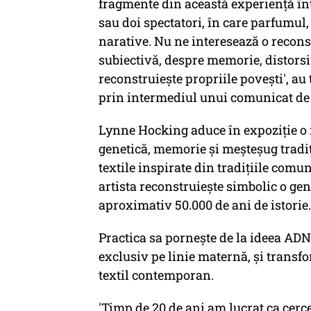
fragmente din această experiență înt
sau doi spectatori, în care parfumul,
narative. Nu ne interesează o reconst
subiectivă, despre memorie, distorsiun
reconstruiește propriile povești', au
prin intermediul unui comunicat de
Lynne Hocking aduce în expoziție o i
genetică, memorie și meșteșug tradiți
textile inspirate din tradițiile comun
artista reconstruiește simbolic o ge
aproximativ 50.000 de ani de istorie.
Practica sa pornește de la ideea ADN
exclusiv pe linie maternă, și transf
textil contemporan.
'Timp de 20 de ani am lucrat ca cer