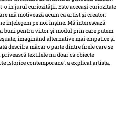
-o în jurul curiozității. Este aceeași curiozitate
care mă motivează acum ca artist și creator:
e înțelegem pe noi înșine. Mă interesează
 buni pentru viitor și modul prin care putem
 eșuate, imaginând alternative mai empatice și
ată descifra măcar o parte dintre firele care se
ă privească textilele nu doar ca obiecte
ecte istorice contemporane', a explicat artista.