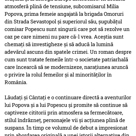
atmosferă plină de tensiune, subcomisarul Milia
Popova, prima femeie angajată la brigada Omoruri
din Strada Sevastopol și superiorul său, șugubățul
comisar Popescu sunt singurii care pot să rezolve un
caz pe care nimeni nu pare că-l vrea. Aceștia sunt
chemați să investigheze și să aducă la lumină
adevărul ascuns din spatele crimei. Un roman despre
cum sunt tratate femeile într-o societate patriarhală
care încearcă să se modernizeze, narațiunea aruncă
o privire la rolul femeilor și al minorităților în
România.
Lăudați și Cântați e o continuare directă a aventurilor
lui Popova și a lui Popescu și promite să continue să
captiveze cititorii prin atmosfera sa fermecătoare,
stilul îndrăzneț, personajele vii și acțiunea plină de
suspans. În timp ce volumul de debut a impresionat
prin abordarea originală a unei istorii alternative din