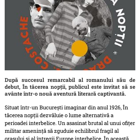
După succesul remarcabil al romanului său de
debut, În tăcerea nopții, publicul este invitat să se
avânte într-o nouă aventură literară captivantă.
Situat într-un București imaginar din anul 1926, În
tăcerea nopții dezvăluie o lume alternativă a
perioadei interbelice. Un asasinat brutal al unui ofițer
militar amenință să zguduie echilibrul fragil al
orașului și al întregii Europe interbelice. În această