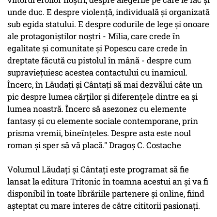
unde duc. E despre violență, individuală și organizată
sub egida statului. E despre codurile de lege și onoare
ale protagoniștilor noștri - Milia, care crede în
egalitate și comunitate și Popescu care crede în
dreptate făcută cu pistolul în mână - despre cum
supraviețuiesc acestea contactului cu inamicul.
Încerc, în Lăudați și Cântați să mai dezvălui câte un
pic despre lumea cărților și diferențele dintre ea și
lumea noastră. Încerc să asezonez cu elemente
fantasy și cu elemente sociale contemporane, prin
prisma vremii, bineînțeles. Despre asta este noul
roman și sper să vă placă." Dragoș C. Costache
Volumul Lăudați și Cântați este programat să fie
lansat la editura Tritonic în toamna acestui an și va fi
disponibil în toate librăriile partenere și online, fiind
așteptat cu mare interes de către cititorii pasionați.