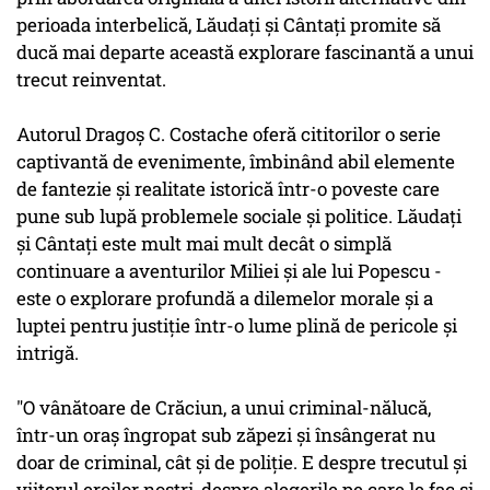
perioada interbelică, Lăudați și Cântați promite să
ducă mai departe această explorare fascinantă a unui
trecut reinventat.
Autorul Dragoș C. Costache oferă cititorilor o serie
captivantă de evenimente, îmbinând abil elemente
de fantezie și realitate istorică într-o poveste care
pune sub lupă problemele sociale și politice. Lăudați
și Cântați este mult mai mult decât o simplă
continuare a aventurilor Miliei și ale lui Popescu -
este o explorare profundă a dilemelor morale și a
luptei pentru justiție într-o lume plină de pericole și
intrigă.
"O vânătoare de Crăciun, a unui criminal-nălucă,
într-un oraș îngropat sub zăpezi și însângerat nu
doar de criminal, cât și de poliție. E despre trecutul și
viitorul eroilor noștri, despre alegerile pe care le fac și