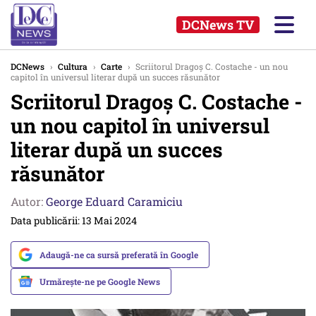
DCNews TV
DCNews
›
Cultura
›
Carte
›
Scriitorul Dragoș C. Costache - un nou
capitol în universul literar după un succes răsunător
Scriitorul Dragoș C. Costache -
un nou capitol în universul
literar după un succes
răsunător
Autor:
George Eduard Caramiciu
Data publicării: 13 Mai 2024
Adaugă-ne ca sursă preferată în Google
Urmărește-ne pe Google News