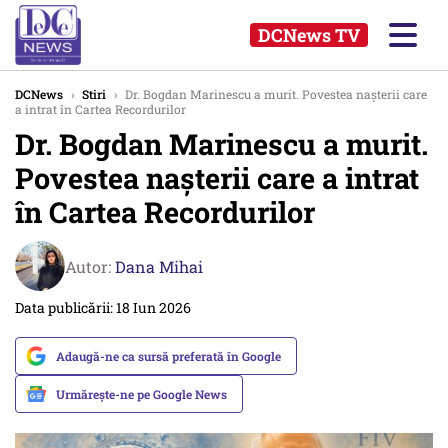
DCNews TV
DCNews
›
Stiri
›
Dr. Bogdan Marinescu a murit. Povestea nașterii care
a intrat în Cartea Recordurilor
Dr. Bogdan Marinescu a murit.
Povestea nașterii care a intrat
în Cartea Recordurilor
Autor:
Dana Mihai
Data publicării: 18 Iun 2026
Adaugă-ne ca sursă preferată în Google
Urmărește-ne pe Google News