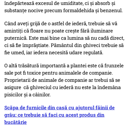
îndepărtează excesul de umiditate, ci și absorb și
substanțe nocive precum formaldehida și benzenul.
Când aveți grijă de o astfel de iederă, trebuie să vă
amintiți că floare nu poate crește fără iluminare
puternică. Este mai bine ca lumina să nu cadă direct,
ci să fie împrăștiate. Pământul din ghiveci trebuie să
fie umed, iar iedera necesită udare regulată.
O altă trăsătură importantă a plantei este că frunzele
sale pot fi toxice pentru animalele de companie.
Proprietarii de animale de companie ar trebui să se
asigure că ghiveciul cu iederă nu este la îndemâna
pisicilor și a câinilor.
Scăpa de furnicile din casă cu ajutorul făinii de
grâu: ce trebuie să faci cu acest produs din
bucătărie