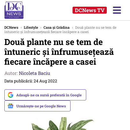
DCNews TV
DCNews
›
Lifestyle
›
Casa și Grădina
›
Două plante nu se tem de
întuneric și înfrumusețează fiecare încăpere a casei
Două plante nu se tem de
întuneric și înfrumusețează
fiecare încăpere a casei
Autor:
Nicoleta Baciu
Data publicării: 24 Aug 2022
Adaugă-ne ca sursă preferată în Google
Urmărește-ne pe Google News