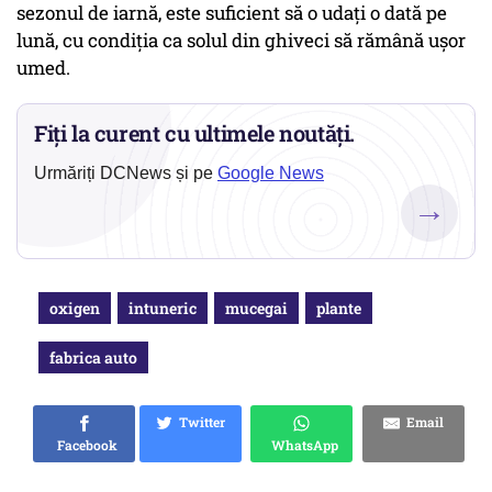
sezonul de iarnă, este suficient să o udați o dată pe
lună, cu condiția ca solul din ghiveci să rămână ușor
umed.
Fiți la curent cu ultimele noutăți.
Urmăriți DCNews și pe
Google News
→
oxigen
intuneric
mucegai
plante
fabrica auto
Twitter
Email
Facebook
WhatsApp