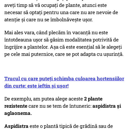
aveți timp să vă ocupați de plante, atunci este
necesar să optați pentru una care nu are nevoie de
atenție și care nu se îmbolnăvește ușor.
Mai ales vara, când plecăm în vacanță nu este
întotdeauna ușor să găsim modalitatea potrivită de
îngrijire a plantelor. Așa că este esențial să le alegeți
pe cele mai puternice, care se pot adapta cu ușurință.
Trucul cu care puteți schimba culoarea hortensiilor
din curte: este ieftin și ușor!
De exemplu, am putea alege aceste
2 plante
rezistente
care nu se tem de întuneric:
aspidistra și
aglaonema.
Aspidistra
este o plantă tipică de grădină sau de