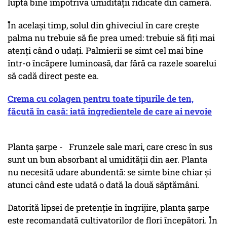
luptă bine împotriva umidității ridicate din cameră.
În același timp, solul din ghiveciul în care crește
palma nu trebuie să fie prea umed: trebuie să fiți mai
atenți când o udați. Palmierii se simt cel mai bine
într-o încăpere luminoasă, dar fără ca razele soarelui
să cadă direct peste ea.
Crema cu colagen pentru toate tipurile de ten,
făcută în casă: iată ingredientele de care ai nevoie
Planta șarpe - Frunzele sale mari, care cresc în sus
sunt un bun absorbant al umidității din aer. Planta
nu necesită udare abundentă: se simte bine chiar și
atunci când este udată o dată la două săptămâni.
Datorită lipsei de pretenție în îngrijire, planta șarpe
este recomandată cultivatorilor de flori începători. În