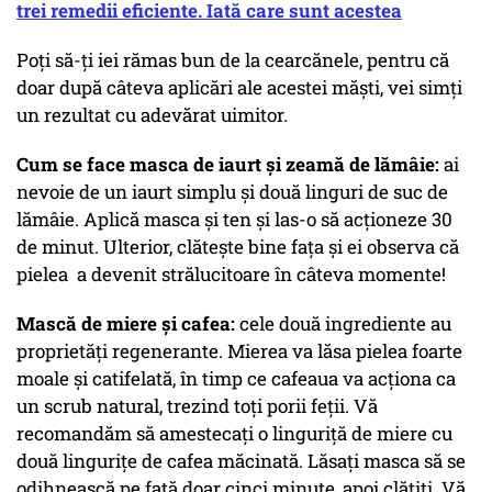
trei remedii eficiente. Iată care sunt acestea
Poți să-ți iei rămas bun de la cearcănele, pentru că
doar după câteva aplicări ale acestei măști, vei simți
un rezultat cu adevărat uimitor.
Cum se face masca de iaurt și zeamă de lămâie:
ai
nevoie de un iaurt simplu și două linguri de suc de
lămâie. Aplică masca și ten și las-o să acționeze 30
de minut. Ulterior, clătește bine fața și ei observa că
pielea a devenit strălucitoare în câteva momente!
Mască de miere și cafea:
cele două ingrediente au
proprietăți regenerante. Mierea va lăsa pielea foarte
moale și catifelată, în timp ce cafeaua va acționa ca
un scrub natural, trezind toți porii feții. Vă
recomandăm să amestecați o linguriță de miere cu
două lingurițe de cafea măcinată. Lăsați masca să se
odihnească pe față doar cinci minute, apoi clătiți. Vă