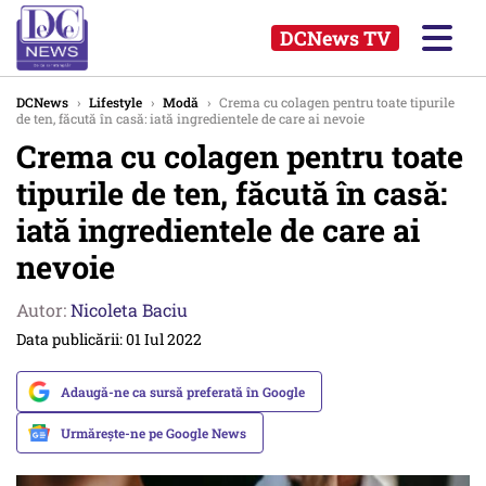
DCNews TV
DCNews
›
Lifestyle
›
Modă
›
Crema cu colagen pentru toate tipurile
de ten, făcută în casă: iată ingredientele de care ai nevoie
Crema cu colagen pentru toate
tipurile de ten, făcută în casă:
iată ingredientele de care ai
nevoie
Autor:
Nicoleta Baciu
Data publicării: 01 Iul 2022
Adaugă-ne ca sursă preferată în Google
Urmărește-ne pe Google News