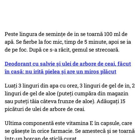
Peste lingura de semințe de in se toarnă 100 ml de
apă. Se fierbe la foc mic, timp de 5 minute, apoi se ia
de pe foc. După ce s-a răcit, gemul se strecoară.
Deodorant cu salvie și ulei de arbore de ceai, făcut
în casă: nu irită pielea și are un miros plăcut
Luați 3 linguri din apa cu orez, 3 linguri de gel de in, 2
linguri de gel de aloe (puteți cumpăra din magazin
sau puteți tăia câteva frunze de aloe). Adăugați 15
picături de ulei de arbore de ceai.
Ultima componentă este vitamina E în capsule, care
se găsește în orice farmacie. Se amestecă și se toarnă
într-un borcan de sticlă curat.