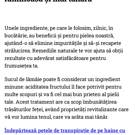
Unele ingrediente, pe care le folosim, zilnic, în
bucătărie, au beneficii și pentru pielea noastră,
ajutând-o să elimine impuritățile și să-și recapete
strălucirea. Remediile naturale te vor ajuta să obții
rezultate cu adevărat satisfăcătoare pentru
frumusețea ta.
Sucul de lămâie poate fi considerat un ingredient
minune: aciditatea fructului îl face potrivit pentru
multe scopuri și va fi cel mai bun prieten al pielii
tale. Acest tratament are ca scop îmbunătățirea
trăsăturilor feței, având proprietăți revitalizante care
vă vor lumina tenul, care va arăta mai tânăr.
Îndepărtează petele de transpirație de pe haine cu