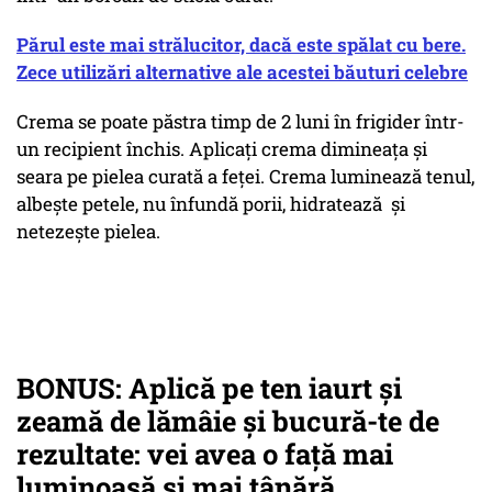
Părul este mai strălucitor, dacă este spălat cu bere.
Zece utilizări alternative ale acestei băuturi celebre
Crema se poate păstra timp de 2 luni în frigider într-
un recipient închis. Aplicați crema dimineața și
seara pe pielea curată a feței. Crema luminează tenul,
albește petele, nu înfundă porii, hidratează și
netezește pielea.
BONUS: Aplică pe ten iaurt și
zeamă de lămâie și bucură-te de
rezultate: vei avea o față mai
luminoasă și mai tânără