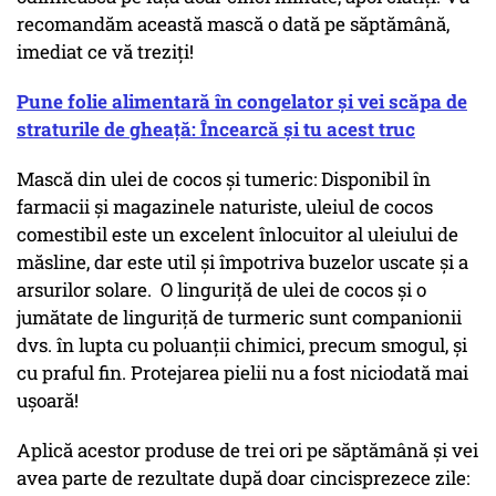
recomandăm această mască o dată pe săptămână,
imediat ce vă treziți!
Pune folie alimentară în congelator și vei scăpa de
straturile de gheață: Încearcă și tu acest truc
Mască din ulei de cocos și tumeric: Disponibil în
farmacii și magazinele naturiste, uleiul de cocos
comestibil este un excelent înlocuitor al uleiului de
măsline, dar este util și împotriva buzelor uscate și a
arsurilor solare. O linguriță de ulei de cocos și o
jumătate de linguriță de turmeric sunt companionii
dvs. în lupta cu poluanții chimici, precum smogul, și
cu praful fin. Protejarea pielii nu a fost niciodată mai
ușoară!
Aplică acestor produse de trei ori pe săptămână și vei
avea parte de rezultate după doar cincisprezece zile: