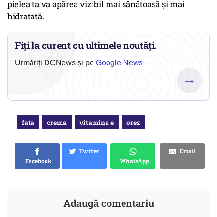
pielea ta va apărea vizibil mai sănătoasă și mai
hidratată.
Fiți la curent cu ultimele noutăți.
Urmăriți DCNews și pe
Google News
→
fata
crema
vitamina e
orez
Twitter
Email
Facebook
WhatsApp
Adaugă comentariu