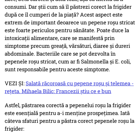
consumi. Dar știi cum să îl păstrezi corect la frigider
după ce îl cumperi de la piață? Acest aspect este
extrem de important deoarece un pepene roșu stricat
este foarte periculos pentru sănătate. Poate duce la
intoxicații alimentare, care se manifestă prin
simptome precum greață, vărsături, diaree și dureri
abdominale. Bacteriile care se pot dezvolta în
pepenele roșu stricat, cum ar fi Salmonella și E. coli,
sunt responsabile pentru aceste simptome.
VEZI ȘI:
Salată răcoroasă cu pepene roșu și telemea -
rețeta. Mihaela Bilic: Francezii știu ce e bun
Astfel, păstrarea corectă a pepenelui roșu la frigider
este esențială pentru a-i menține prospețimea. Iată
câteva sfaturi pentru a păstra corect pepenele roșu la
frigider: