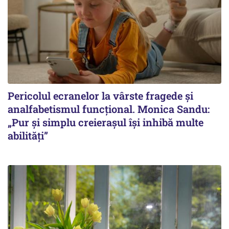
Pericolul ecranelor la vârste fragede și
analfabetismul funcțional. Monica Sandu:
„Pur și simplu creierașul își inhibă multe
abilități”