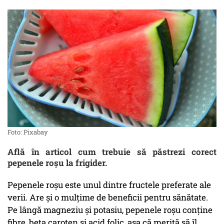
Foto: Pixabay
Află în articol cum trebuie să păstrezi corect
pepenele roșu la frigider.
Pepenele roșu este unul dintre fructele preferate ale
verii. Are și o mulțime de beneficii pentru sănătate.
Pe lângă magneziu și potasiu, pepenele roșu conține
fibre, beta caroten și acid folic, așa că merită să îl