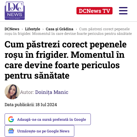
DCNews TV
DCNews
›
Lifestyle
›
Casa și Grădina
›
Cum păstrezi corect pepenele
roșu în frigider. Momentul în care devine foarte periculos pentru sănătate
Cum păstrezi corect pepenele
roșu în frigider. Momentul în
care devine foarte periculos
pentru sănătate
Autor:
Doinița Manic
Data publicării: 18 Iul 2024
Adaugă-ne ca sursă preferată în Google
Urmărește-ne pe Google News