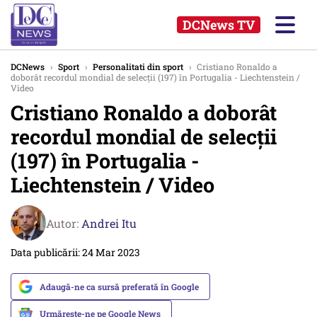
DCNews TV
DCNews
›
Sport
›
Personalitati din sport
›
Cristiano Ronaldo a
doborât recordul mondial de selecţii (197) în Portugalia - Liechtenstein /
Video
Cristiano Ronaldo a doborât
recordul mondial de selecţii
(197) în Portugalia -
Liechtenstein / Video
Autor:
Andrei Itu
Data publicării: 24 Mar 2023
Adaugă-ne ca sursă preferată în Google
Urmărește-ne pe Google News