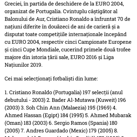
Greciei, în partida de deschidere de la EURO 2004,
organizat de Portugalia. Cvintuplu câştigător al
Balonului de Aur, Cristiano Ronaldo a înfruntat 70 de
naţiuni diferite în douăzeci de ani de carieră şi a
disputat toate competiţiile internaţionale începând
cu EURO 2004, respectiv cinci Campionate Europene
şi cinci Cupe Mondiale, cucerind primele două trofee
majore din istoria ţării sale, EURO 2016 şi Liga
Naţiunilor 2019.
Cei mai selecţionaţi fotbalişti din lume:
1. Cristiano Ronaldo (Portugalia) 197 selecţii (anul
debutului - 2003) 2. Bader Al-Mutawa (Kuweit) 196
(2003) 3. Soh Chin Ann (Malaezia) 195 (1969) 4.
Ahmed Hassan (Egipt) 184 (1995) 5. Ahmed Mubarak
(Oman) 183 (2003) 6. Sergio Ramos (Spania) 180
(2005) 7. Andres Guardado (Mexic) 179 (2005) 8.