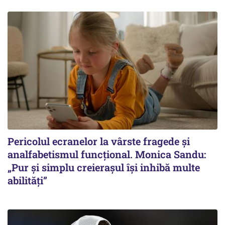
Pericolul ecranelor la vârste fragede și
analfabetismul funcțional. Monica Sandu:
„Pur și simplu creierașul își inhibă multe
abilități”