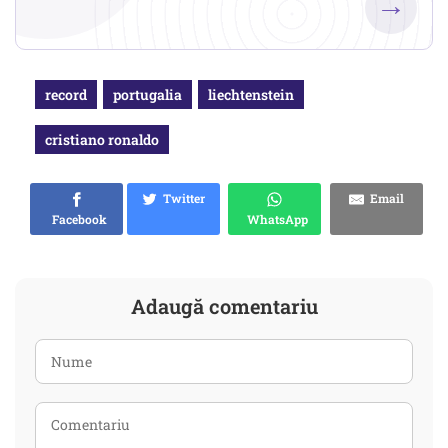
→
record
portugalia
liechtenstein
cristiano ronaldo
Twitter
Email
Facebook
WhatsApp
Adaugă comentariu