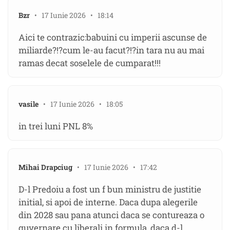
Bzr
• 17 Iunie 2026 • 18:14
Aici te contrazic:babuini cu imperii ascunse de
miliarde?!?cum le-au facut?!?in tara nu au mai
ramas decat soselele de cumparat!!!
vasile
• 17 Iunie 2026 • 18:05
in trei luni PNL 8%
Mihai Drapciug
• 17 Iunie 2026 • 17:42
D-l Predoiu a fost un f bun ministru de justitie
initial, si apoi de interne. Daca dupa alegerile
din 2028 sau pana atunci daca se contureaza o
guvernare cu liberali in formula, daca d-l