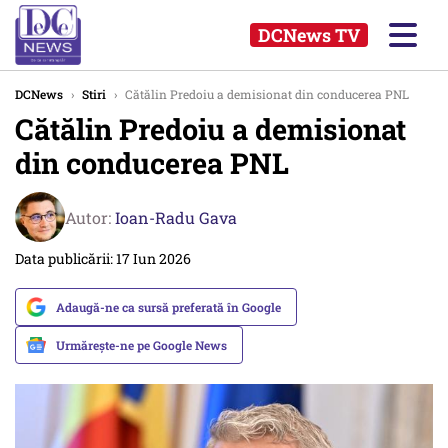
DCNews TV
DCNews
›
Stiri
›
Cătălin Predoiu a demisionat din conducerea PNL
Cătălin Predoiu a demisionat
din conducerea PNL
Autor:
Ioan-Radu Gava
Data publicării: 17 Iun 2026
Adaugă-ne ca sursă preferată în Google
Urmărește-ne pe Google News