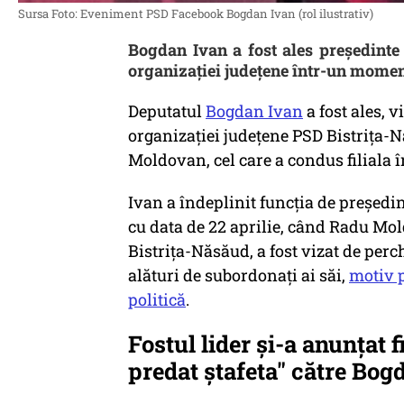
Sursa Foto: Eveniment PSD Facebook Bogdan Ivan (rol ilustrativ)
Bogdan Ivan a fost ales președinte
organizației județene într-un moment
Deputatul
Bogdan Ivan
a fost ales, v
organizaţiei judeţene PSD Bistriţa-
Moldovan, cel care a condus filiala în
Ivan a îndeplinit funcţia de preşed
cu data de 22 aprilie, când Radu Mo
Bistriţa-Năsăud, a fost vizat de perch
alături de subordonaţi ai săi,
motiv p
politică
.
Fostul lider şi-a anunţat f
predat ștafeta" către Bog