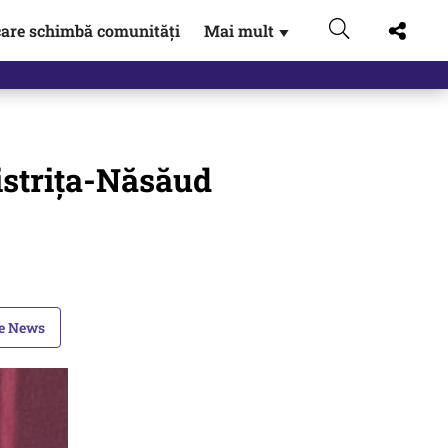
are schimbă comunități
Mai mult
▼
eac
istrița-Năsăud
le News