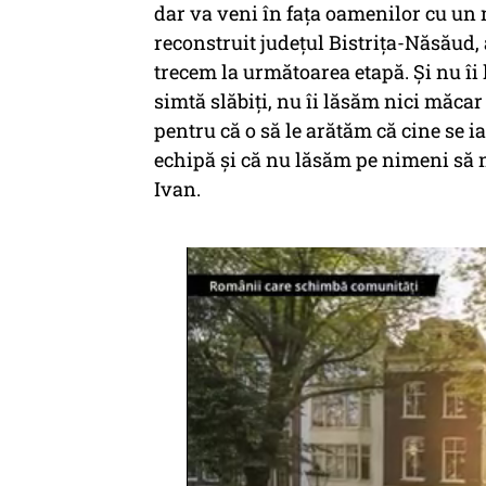
dar va veni în faţa oamenilor cu un 
reconstruit judeţul Bistriţa-Năsăud
trecem la următoarea etapă. Şi nu îi 
simtă slăbiţi, nu îi lăsăm nici măcar
pentru că o să le arătăm că cine se ia
echipă şi că nu lăsăm pe nimeni să 
Ivan.