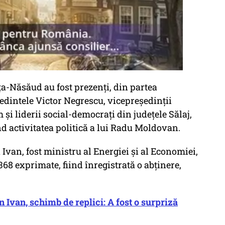
ţa-Năsăud au fost prezenţi, din partea
edintele Victor Negrescu, vicepreşedinţii
 şi liderii social-democraţi din judeţele Sălaj,
nd activitatea politică a lui Radu Moldovan.
van, fost ministru al Energiei şi al Economiei,
368 exprimate, fiind înregistrată o abţinere,
van, schimb de replici: A fost o surpriză