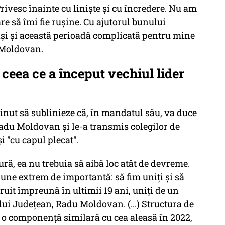
rivesc înainte cu linişte şi cu încredere. Nu am
re să îmi fie ruşine. Cu ajutorul bunului
şi şi această perioadă complicată pentru mine
 Moldovan.
ceea ce a început vechiul lider
ţinut să sublinieze că, în mandatul său, va duce
du Moldovan şi le-a transmis colegilor de
şi "cu capul plecat".
ră, ea nu trebuia să aibă loc atât de devreme.
iune extrem de importantă: să fim uniţi şi să
it împreună în ultimii 19 ani, uniţi de un
ului Judeţean, Radu Moldovan. (...) Structura de
 o componenţă similară cu cea aleasă în 2022,