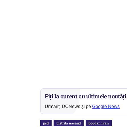
Fiți la curent cu ultimele noutăți
Urmăriți DCNews și pe
Google News
psd
bistrita nasaud
bogdan ivan