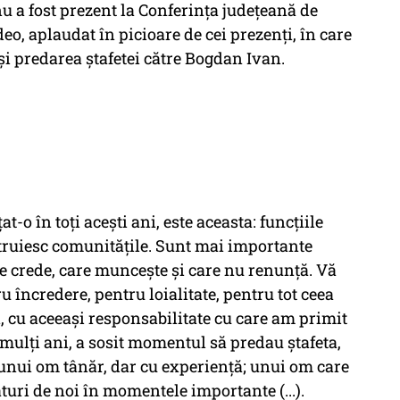
nu a fost prezent la Conferinţa judeţeană de
eo, aplaudat în picioare de cei prezenţi, în care
 şi predarea ştafetei către Bogdan Ivan.
t-o în toţi aceşti ani, este aceasta: funcţiile
struiesc comunităţile. Sunt mai importante
re crede, care munceşte şi care nu renunţă. Vă
încredere, pentru loialitate, pentru tot ceea
i, cu aceeaşi responsabilitate cu care am primit
mulţi ani, a sosit momentul să predau ştafeta,
unui om tânăr, dar cu experienţă; unui om care
ături de noi în momentele importante (...).