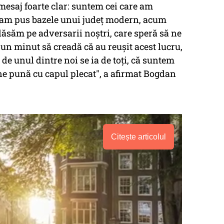
mesaj foarte clar: suntem cei care am
, am pus bazele unui judeţ modern, acum
lăsăm pe adversarii noştri, care speră să ne
 un minut să creadă că au reuşit acest lucru,
 de unul dintre noi se ia de toţi, că suntem
ne pună cu capul plecat", a afirmat Bogdan
Citește articolul