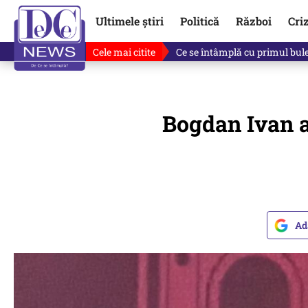
Ultimele știri
Politică
Război
Cri
Cele mai citite
Singurul lucru care l-ar putea 
Bogdan Ivan a
Ad