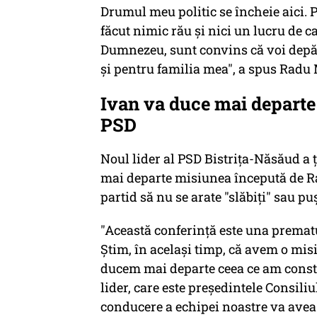
Drumul meu politic se încheie aici. P
făcut nimic rău şi nici un lucru de ca
Dumnezeu, sunt convins că voi depă
şi pentru familia mea", a spus Radu
Ivan va duce mai departe 
PSD
Noul lider al PSD Bistriţa-Năsăud a 
mai departe misiunea începută de Ra
partid să nu se arate "slăbiţi" sau pu
"Această conferinţă este una prematu
Ştim, în acelaşi timp, că avem o mis
ducem mai departe ceea ce am constru
lider, care este preşedintele Consili
conducere a echipei noastre va avea