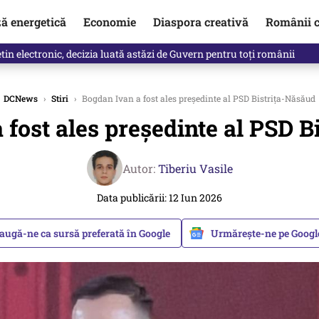
ză energetică
Economie
Diaspora creativă
Românii c
clinti pe Ilie Bolojan de la Palatul Victoria. Verdictul lui Bogdan Chiri
DCNews
›
Stiri
›
Bogdan Ivan a fost ales președinte al PSD Bistrița-Năsăud
 fost ales președinte al PSD B
Autor:
Tiberiu Vasile
Data publicării: 12 Iun 2026
augă-ne ca sursă preferată în Google
Urmărește-ne pe Goog