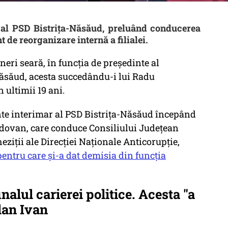
 al PSD Bistrița-Năsăud, preluând conducerea
 de reorganizare internă a filialei.
ineri seară, în funcţia de preşedinte al
Năsăud, acesta succedându-i lui Radu
 ultimii 19 ani.
inte interimar al PSD Bistriţa-Năsăud începând
ldovan, care conduce Consiliului Judeţean
eziţii ale Direcţiei Naţionale Anticorupţie,
entru care şi-a dat demisia din funcţia
inalul carierei politice. Acesta "a
dan Ivan