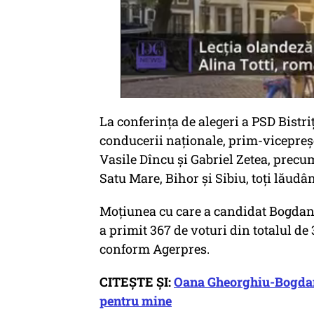
La conferinţa de alegeri a PSD Bistri
conducerii naţionale, prim-vicepreş
Vasile Dîncu şi Gabriel Zetea, precum
Satu Mare, Bihor şi Sibiu, toţi lăudâ
Moţiunea cu care a candidat Bogdan I
a primit 367 de voturi din totalul de 
conform Agerpres.
CITEȘTE ȘI:
Oana Gheorghiu-Bogdan I
pentru mine