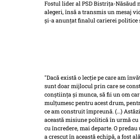
Fostul lider al PSD Bistriţa-Năsăud 
alegeri, însă a transmis un mesaj vid
şi-a anunţat finalul carierei politice
"Dacă există o lecţie pe care am învăţa
sunt doar mijlocul prin care se con
conştiinţa şi munca, să fii un om ca
mulţumesc pentru acest drum, pentru 
ce am construit împreună. (...) Astăz
această misiune politică în urmă cu 
cu încredere, mai departe. O predau 
a crescut în această echipă, a fost al