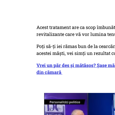
Acest tratament are ca scop îmbunătă
revitalizante care vă vor lumina tenu
Poți să-ți iei rămas bun de la cearcă
acestei măști, vei simți un rezultat 
Vrei un păr des și mătăsos? Șase mășt
din cămară