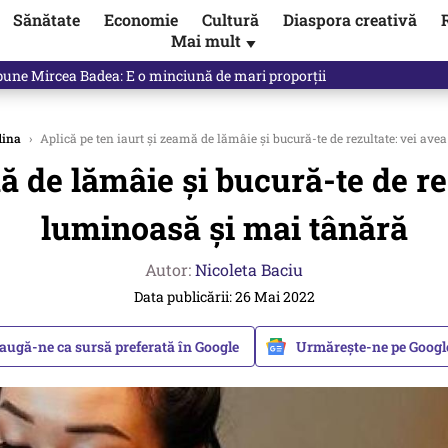
Sănătate
Economie
Cultură
Diaspora creativă
Mai mult
▼
spune Mircea Badea: E o minciună de mari proporții
dina
›
Aplică pe ten iaurt și zeamă de lămâie și bucură-te de rezultate: vei av
ă de lămâie și bucură-te de re
luminoasă și mai tânără
Autor:
Nicoleta Baciu
Data publicării: 26 Mai 2022
augă-ne ca sursă preferată în Google
Urmărește-ne pe Goog