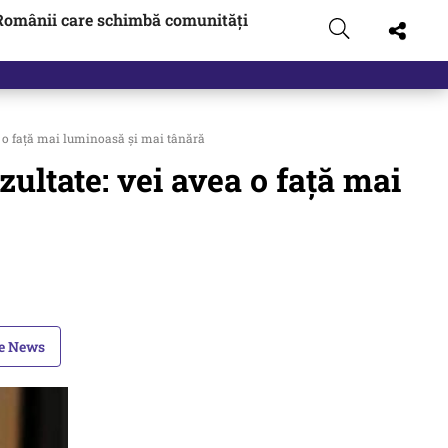
Românii care schimbă comunități
ea o față mai luminoasă și mai tânără
zultate: vei avea o față mai
le News