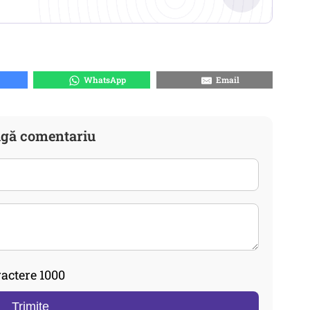
WhatsApp
Email
gă comentariu
actere 1000
Trimite