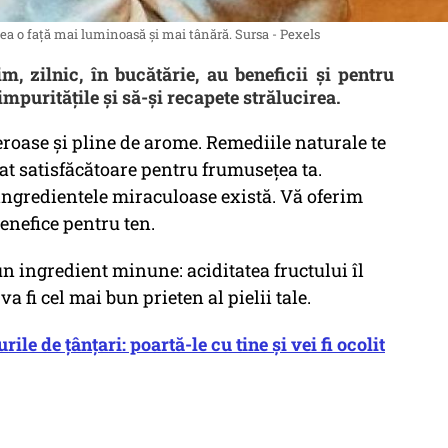
vea o față mai luminoasă și mai tânără. Sursa - Pexels
m, zilnic, în bucătărie, au beneficii și pentru
impuritățile și să-și recapete strălucirea.
roase și pline de arome. Remediile naturale te
rat satisfăcătoare pentru frumusețea ta.
ingredientele miraculoase există. Vă oferim
enefice pentru ten.
un ingredient minune: aciditatea fructului îl
a fi cel mai bun prieten al pielii tale.
le de țânțari: poartă-le cu tine și vei fi ocolit