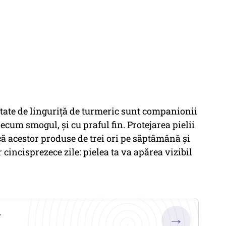
mătate de linguriță de turmeric sunt companionii
ecum smogul, și cu praful fin. Protejarea pielii
că acestor produse de trei ori pe săptămână și
 cincisprezece zile: pielea ta va apărea vizibil
.
→