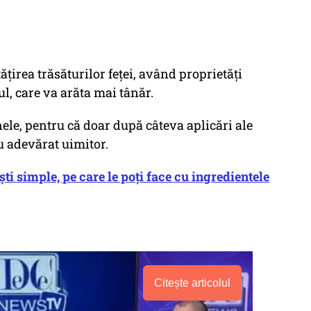
țirea trăsăturilor feței, având proprietăți
l, care va arăta mai tânăr.
nele, pentru că doar după câteva aplicări ale
cu adevărat uimitor.
i simple, pe care le poți face cu ingredientele
Citește articolul