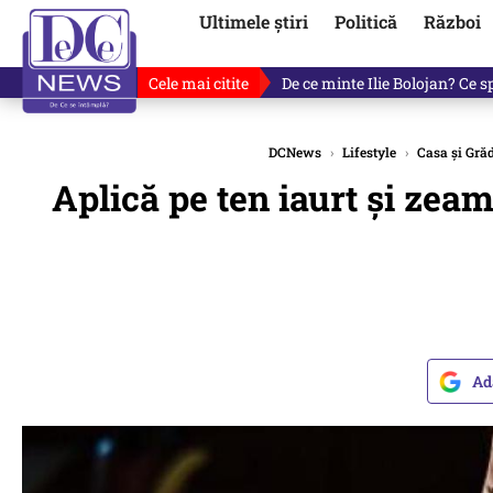
Ultimele știri
Politică
Război
Cele mai citite
De ce minte Ilie Bolojan? Ce 
DCNews
›
Lifestyle
›
Casa și Gră
Aplică pe ten iaurt și zeam
Ad