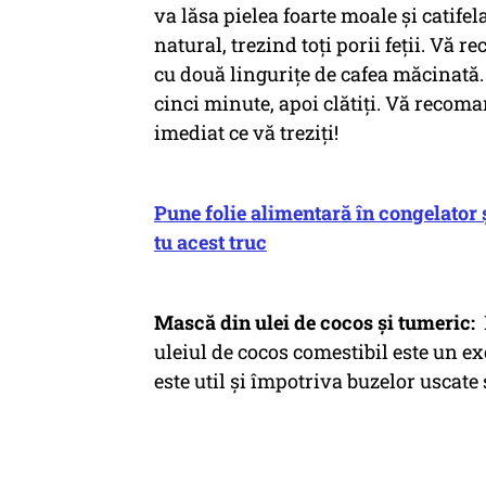
va lăsa pielea foarte moale și catife
natural, trezind toți porii feții. Vă
cu două lingurițe de cafea măcinată.
cinci minute, apoi clătiți. Vă reco
imediat ce vă treziți!
Pune folie alimentară în congelator ș
tu acest truc
Mască din ulei de cocos și tumeric:
uleiul de cocos comestibil este un ex
este util și împotriva buzelor uscate 