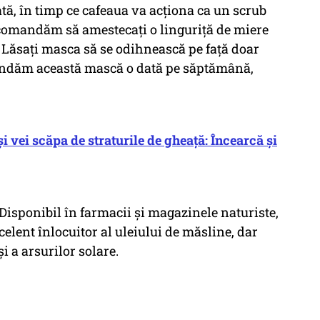
lată, în timp ce cafeaua va acționa ca un scrub
 recomandăm să amestecați o linguriță de miere
 Lăsați masca să se odihnească pe față doar
mandăm această mască o dată pe săptămână,
i vei scăpa de straturile de gheață: Încearcă și
Disponibil în farmacii și magazinele naturiste,
celent înlocuitor al uleiului de măsline, dar
și a arsurilor solare.