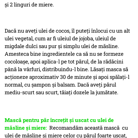
și 2 linguri de miere.
Dacă nu aveți ulei de cocos, îl puteți înlocui cu un alt
ulei vegetal, cum ar fi uleiul de jojoba, uleiul de
migdale dulci sau pur și simplu ulei de măsline.
Amesteca bine ingredientele ca să nu se formeze
cocoloașe, apoi aplica-l pe tot părul, de la rădăcini
până la vârfuri, distribuindu-l bine. Lăsați masca să
acționeze aproximativ 30 de minute și apoi spălați-l
normal, cu șampon și balsam. Dacă aveți părul
mediu-scurt sau scurt, tăiați dozele la jumătate.
Mască pentru păr încrețit și uscat cu ulei de
măsline și miere:
Recomandăm această mască cu
ulei de măsline și miere celor cu părul foarte uscat,