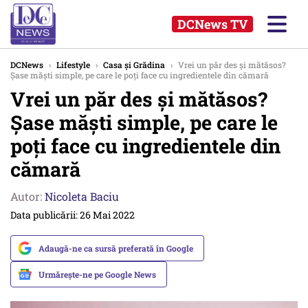
DCNews TV
DCNews
›
Lifestyle
›
Casa și Grădina
›
Vrei un păr des și mătăsos?
Șase măști simple, pe care le poți face cu ingredientele din cămară
Vrei un păr des și mătăsos?
Șase măști simple, pe care le
poți face cu ingredientele din
cămară
Autor:
Nicoleta Baciu
Data publicării: 26 Mai 2022
Adaugă-ne ca sursă preferată în Google
Urmărește-ne pe Google News