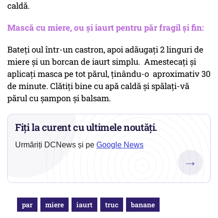
caldă.
Mască cu miere, ou și iaurt pentru păr fragil și fin:
Bateți oul într-un castron, apoi adăugați 2 linguri de
miere și un borcan de iaurt simplu. Amestecați și
aplicați masca pe tot părul, ținându-o aproximativ 30
de minute. Clătiți bine cu apă caldă și spălați-vă
părul cu șampon și balsam.
Fiți la curent cu ultimele noutăți.
Urmăriți DCNews și pe
Google News
→
par
miere
iaurt
truc
banane