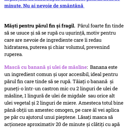
minute. Nu ai nevoie de smântână
Măști pentru părul fin și fragil.
Părul foarte fin tinde
să se usuce și să se rupă cu ușurință, motiv pentru
care are nevoie de ingrediente care îi redau
hidratarea, puterea și chiar volumul, prevenind
ruperea.
Mască cu banană și ulei de măsline
: Banana este
un ingredient comun și ușor accesibil, ideal pentru
părul fin care tinde să se rupă. Tăiați o banană și
puneți-o într-un castron mic cu 2 linguri de ulei de
măsline, 1 lingură de ulei de migdale sau orice alt
ulei vegetal și 2 linguri de miere. Amesteca totul bine
până obții un amestec omogen, pe care âl vei aplica
pe păr cu ajutorul unui pieptene. Lăsați masca să
acționeze aproximativ 20 de minute și clătiți cu apă