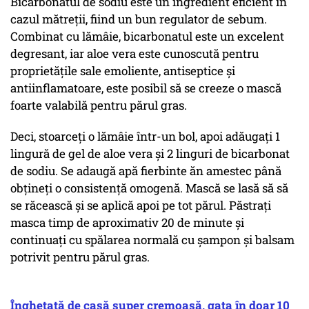
Bicarbonatul de sodiu este un ingredient eficient în
cazul mătreții, fiind un bun regulator de sebum.
Combinat cu lămâie, bicarbonatul este un excelent
degresant, iar aloe vera este cunoscută pentru
proprietățile sale emoliente, antiseptice și
antiinflamatoare, este posibil să se creeze o mască
foarte valabilă pentru părul gras.
Deci, stoarceți o lămâie într-un bol, apoi adăugați 1
lingură de gel de aloe vera și 2 linguri de bicarbonat
de sodiu. Se adaugă apă fierbinte ăn amestec până
obțineți o consistență omogenă. Mască se lasă să să
se răcească și se aplică apoi pe tot părul. Păstrați
masca timp de aproximativ 20 de minute și
continuați cu spălarea normală cu șampon și balsam
potrivit pentru părul gras.
Înghețată de casă super cremoasă, gata în doar 10