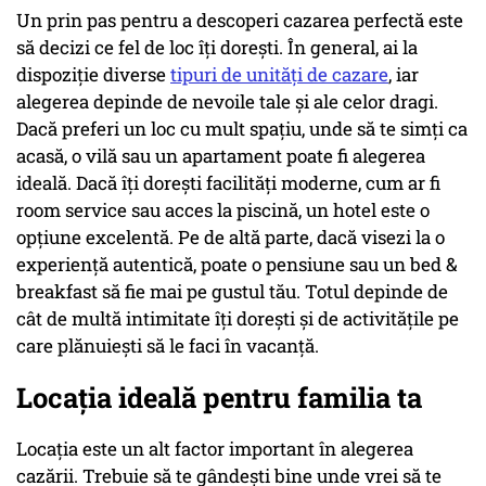
Un prin pas pentru a descoperi cazarea perfectă este
să decizi ce fel de loc îți dorești. În general, ai la
dispoziție diverse
tipuri de unități de cazare
, iar
alegerea depinde de nevoile tale și ale celor dragi.
Dacă preferi un loc cu mult spațiu, unde să te simți ca
acasă, o vilă sau un apartament poate fi alegerea
ideală. Dacă îți dorești facilități moderne, cum ar fi
room service sau acces la piscină, un hotel este o
opțiune excelentă. Pe de altă parte, dacă visezi la o
experiență autentică, poate o pensiune sau un bed &
breakfast să fie mai pe gustul tău. Totul depinde de
cât de multă intimitate îți dorești și de activitățile pe
care plănuiești să le faci în vacanță.
Locația ideală pentru familia ta
Locația este un alt factor important în alegerea
cazării. Trebuie să te gândești bine unde vrei să te