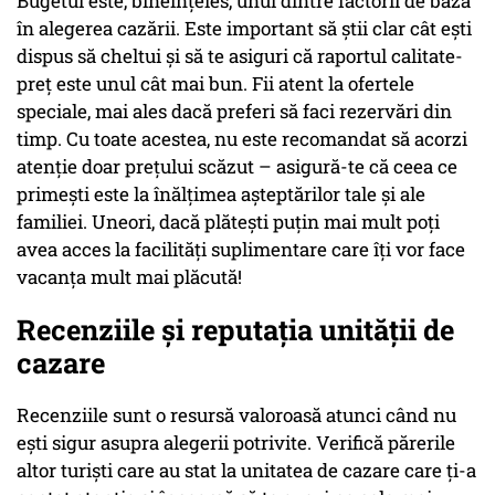
Bugetul este, bineînțeles, unul dintre factorii de bază
în alegerea cazării. Este important să știi clar cât ești
dispus să cheltui și să te asiguri că raportul calitate-
preț este unul cât mai bun. Fii atent la ofertele
speciale, mai ales dacă preferi să faci rezervări din
timp. Cu toate acestea, nu este recomandat să acorzi
atenție doar prețului scăzut – asigură-te că ceea ce
primești este la înălțimea așteptărilor tale și ale
familiei. Uneori, dacă plătești puțin mai mult poți
avea acces la facilități suplimentare care îți vor face
vacanța mult mai plăcută!
Recenziile și reputația unității de
cazare
Recenziile sunt o resursă valoroasă atunci când nu
ești sigur asupra alegerii potrivite. Verifică părerile
altor turiști care au stat la unitatea de cazare care ți-a