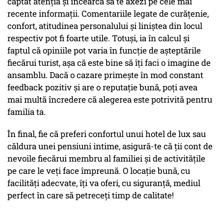
captat atenția și încearcă să te axezi pe cele mai
recente informații. Comentariile legate de curățenie,
confort, atitudinea personalului și liniștea din locul
respectiv pot fi foarte utile. Totuși, ia în calcul și
faptul că opiniile pot varia în funcție de așteptările
fiecărui turist, așa că este bine să îți faci o imagine de
ansamblu. Dacă o cazare primește în mod constant
feedback pozitiv și are o reputație bună, poți avea
mai multă încredere că alegerea este potrivită pentru
familia ta.
În final, fie că preferi confortul unui hotel de lux sau
căldura unei pensiuni intime, asigură-te că ții cont de
nevoile fiecărui membru al familiei și de activitățile
pe care le veți face împreună. O locație bună, cu
facilități adecvate, îți va oferi, cu siguranță, mediul
perfect în care să petreceți timp de calitate!