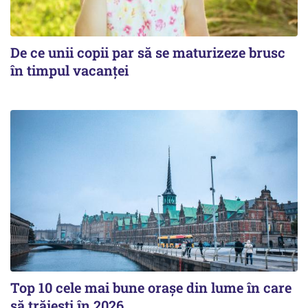
De ce unii copii par să se maturizeze brusc
în timpul vacanței
Top 10 cele mai bune orașe din lume în care
să trăiești în 2026