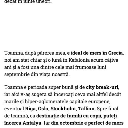
decât în iunie uneori.
Toamna, după părerea mea,
e ideal de mers în Grecia
,
noi am stat chiar şi o lună în Kefalonia acum câţiva
ani şi a fost una dintre cele mai frumoase luni
septembrie din viaţa noastră.
Toamna e perioada super bună şi de
city break-uri
,
iar aici v-aş sugera să încercaţi ceva mai altfel decât
marile şi hiper-aglomeratele capitale europene,
eventual
Riga, Oslo, Stockholm, Tallinn.
Spre final
de toamnă, ca
destinaţie de familii cu copii, puteţi
încerca Antalya
. Iar
din octombrie e perfect de mers