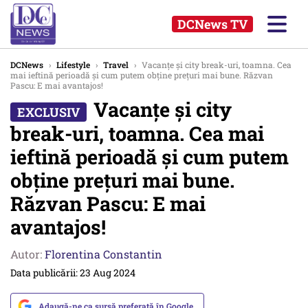
DCNews TV
DCNews
›
Lifestyle
›
Travel
›
Vacanțe și city break-uri, toamna. Cea
mai ieftină perioadă și cum putem obține prețuri mai bune. Răzvan
Pascu: E mai avantajos!
Vacanțe și city
break-uri, toamna. Cea mai
ieftină perioadă și cum putem
obține prețuri mai bune.
Răzvan Pascu: E mai
avantajos!
Autor:
Florentina Constantin
Data publicării: 23 Aug 2024
Adaugă-ne ca sursă preferată în Google