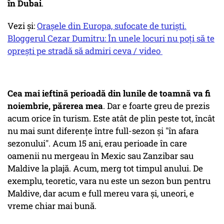
în Dubai
.
Vezi și:
Orașele din Europa, sufocate de turiști.
Bloggerul Cezar Dumitru: În unele locuri nu poți să te
oprești pe stradă să admiri ceva / video
Cea mai ieftină perioadă din lunile de toamnă va fi
noiembrie, părerea mea
. Dar e foarte greu de prezis
acum orice în turism. Este atât de plin peste tot, încât
nu mai sunt diferenţe între full-sezon şi "în afara
sezonului". Acum 15 ani, erau perioade în care
oamenii nu mergeau în Mexic sau Zanzibar sau
Maldive la plajă. Acum, merg tot timpul anului. De
exemplu, teoretic, vara nu este un sezon bun pentru
Maldive, dar acum e full mereu vara şi, uneori, e
vreme chiar mai bună.