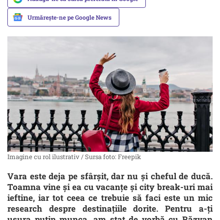
Urmărește-ne pe Google News
Imagine cu rol ilustrativ / Sursa foto: Freepik
Vara este deja pe sfârșit, dar nu și cheful de ducă.
Toamna vine și ea cu vacanțe și city break-uri mai
ieftine, iar tot ceea ce trebuie să faci este un mic
research despre destinațiile dorite. Pentru a-ți
ușura puțin munca, am stat de vorbă cu Răzvan