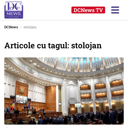
DCNews TV
DCNews
›
stolojan
Articole cu tagul: stolojan