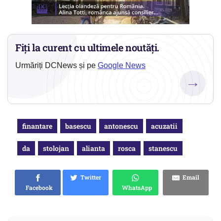
Fiți la curent cu ultimele noutăți.
Urmăriți DCNews și pe
Google News
→
finantare
basescu
antonescu
acuzatii
da
stolojan
alianta
rosca
stanescu
Twitter
Email
Facebook
WhatsApp