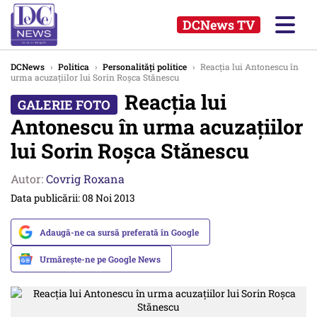
DCNews TV
DCNews
›
Politica
›
Personalități politice
›
Reacția lui Antonescu în
urma acuzațiilor lui Sorin Roșca Stănescu
Reacția lui
Antonescu în urma acuzațiilor
lui Sorin Roșca Stănescu
Autor:
Covrig Roxana
Data publicării: 08 Noi 2013
Adaugă-ne ca sursă preferată în Google
Urmărește-ne pe Google News