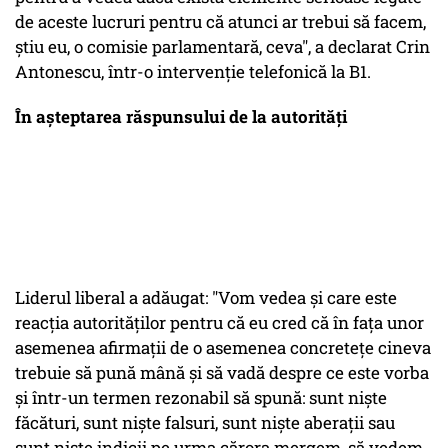
de aceste lucruri pentru că atunci ar trebui să facem,
ştiu eu, o comisie parlamentară, ceva", a declarat Crin
Antonescu, într-o intervenție telefonică la B1.
În așteptarea răspunsului de la autorități
Liderul liberal a adăugat: "Vom vedea şi care este
reacţia autorităţilor pentru că eu cred că în faţa unor
asemenea afirmaţii de o asemenea concreteţe cineva
trebuie să pună mână şi să vadă despre ce este vorba
şi într-un termen rezonabil să spună: sunt nişte
făcături, sunt nişte falsuri, sunt nişte aberaţii sau
sunt nişte indicii pe urma cărora mergem, să vedem