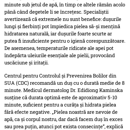
minute sub jetul de apă, în timp ce altele rămân acolo
până când degetele li se încrețesc. Specialiștii
avertizează că extremele nu sunt benefice: dușurile
lungi și fierbinți pot împiedica pielea să-și mențină
hidratarea naturală, iar dușurile foarte scurte ar
putea fi insuficiente pentru o igienă corespunzătoare.
De asemenea, temperaturile ridicate ale apei pot
îndepărta uleiurile esențiale ale pielii, provocând
uscăciune și iritații.
Centrul pentru Controlul și Prevenirea Bolilor din
SUA (CDC) recomandă un duș cu o durată medie de 8
minute. Medicul dermatolog Dr. Edidiong Kaminska
susține că durata optimă este de aproximativ 5-10
minute, suficient pentru a curăța și hidrata pielea
fără efecte negative. „Pielea noastră are nevoie de
apă, ca și corpul nostru, dar dacă facem duș în exces
sau prea puțin, atunci pot exista consecințe”, explică