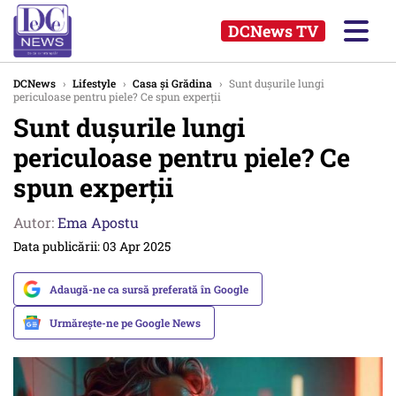
DCNews TV
DCNews
›
Lifestyle
›
Casa și Grădina
›
Sunt dușurile lungi
periculoase pentru piele? Ce spun experții
Sunt dușurile lungi
periculoase pentru piele? Ce
spun experții
Autor:
Ema Apostu
Data publicării: 03 Apr 2025
Adaugă-ne ca sursă preferată în Google
Urmărește-ne pe Google News