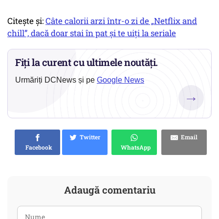
Citește și:
Câte calorii arzi într-o zi de „Netflix and
chill”, dacă doar stai în pat și te uiți la seriale
Fiți la curent cu ultimele noutăți.
Urmăriți DCNews și pe
Google News
→
Twitter
Email
Facebook
WhatsApp
Adaugă comentariu