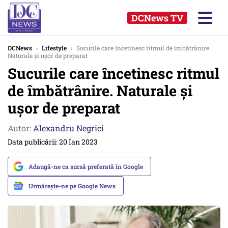
DCNews TV
DCNews
›
Lifestyle
›
Sucurile care încetinesc ritmul de îmbătrânire.
Naturale și ușor de preparat
Sucurile care încetinesc ritmul
de îmbătrânire. Naturale și
ușor de preparat
Autor:
Alexandru Negrici
Data publicării: 20 Ian 2023
Adaugă-ne ca sursă preferată în Google
Urmărește-ne pe Google News