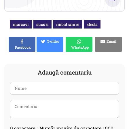
morcovi
sucuri
imbatranire
sfecla
Twitter
Email
Facebook
WhatsApp
Adaugă comentariu
0
caractere :: Număr maxim de caractere 1000