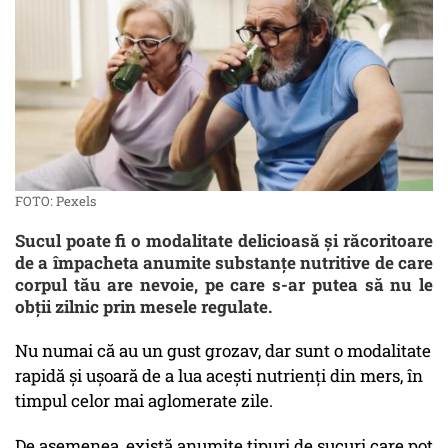
FOTO: Pexels
Sucul poate fi o modalitate delicioasă și răcoritoare
de a împacheta anumite substanțe nutritive de care
corpul tău are nevoie, pe care s-ar putea să nu le
obții zilnic prin mesele regulate.
Nu numai că au un gust grozav, dar sunt o modalitate
rapidă și ușoară de a lua acești nutrienți din mers, în
timpul celor mai aglomerate zile.
De asemenea, există anumite tipuri de sucuri care pot