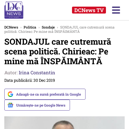
DCNews TV
DCNews
›
Politica
›
Sondaje
›
SONDAJUL care cutremură scena
politică. Chirieac: Pe mine mă ÎNSPĂIMÂNTĂ
SONDAJUL care cutremură
scena politică. Chirieac: Pe
mine mă ÎNSPĂIMÂNTĂ
Autor:
Irina Constantin
Data publicării: 30 Dec 2019
Adaugă-ne ca sursă preferată în Google
Urmărește-ne pe Google News