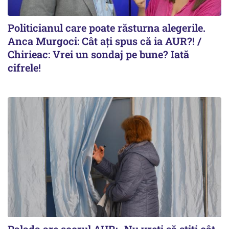
Politicianul care poate răsturna alegerile.
Anca Murgoci: Cât ați spus că ia AUR?! /
Chirieac: Vrei un sondaj pe bune? Iată
cifrele!
Palada are scorul AUR: „Nu vreți să știți cât