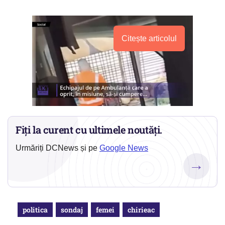
Citește articolul
Fiți la curent cu ultimele noutăți.
Urmăriți DCNews și pe
Google News
→
politica
sondaj
femei
chirieac