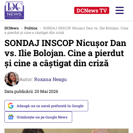
DCNews TV
DCNews
›
Politica
›
SONDAJ INSCOP Nicușor Dan vs. Ilie Bolojan. Cine
a pierdut și cine a câștigat din criză
SONDAJ INSCOP Nicușor Dan
vs. Ilie Bolojan. Cine a pierdut
și cine a câștigat din criză
Autor:
Roxana Neagu
Data publicării: 20 Mai 2026
Adaugă-ne ca sursă preferată în Google
Urmărește-ne pe Google News