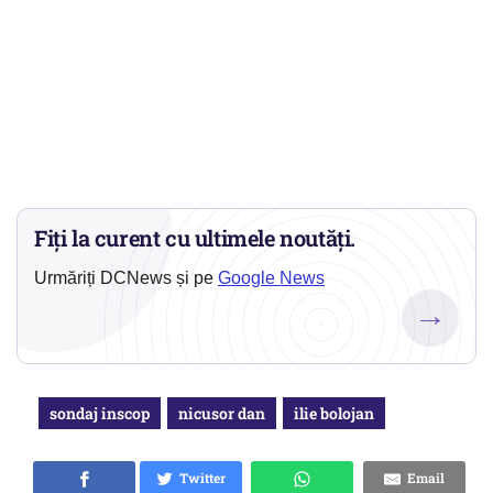
Fiți la curent cu ultimele noutăți.
Urmăriți DCNews și pe
Google News
→
sondaj inscop
nicusor dan
ilie bolojan
Twitter
Email