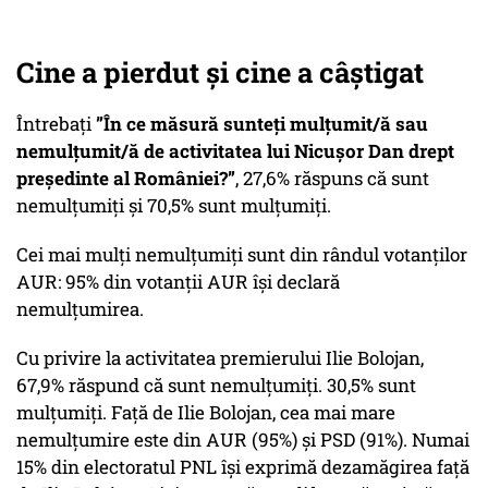
Cine a pierdut și cine a câștigat
Întrebați
”În ce măsură sunteți mulțumit/ă sau
nemulțumit/ă de activitatea lui Nicușor Dan drept
președinte al României?”
, 27,6% răspuns că sunt
nemulțumiți și 70,5% sunt mulțumiți.
Cei mai mulți nemulțumiți sunt din rândul votanților
AUR: 95% din votanții AUR își declară
nemulțumirea.
Cu privire la activitatea premierului Ilie Bolojan,
67,9% răspund că sunt nemulțumiți. 30,5% sunt
mulțumiți. Față de Ilie Bolojan, cea mai mare
nemulțumire este din AUR (95%) și PSD (91%). Numai
15% din electoratul PNL își exprimă dezamăgirea față