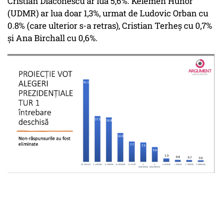
Cristian Diaconescu ar lua 5,6%. Kelemen Hunor
(UDMR) ar lua doar 1,3%, urmat de Ludovic Orban cu
0.8% (care ulterior s-a retras), Cristian Terheș cu 0,7%
și Ana Birchall cu 0,6%.