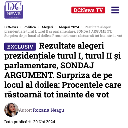
DCNews TV
DCNews
›
Politica
›
Alegeri
›
Alegeri 2024
›
Rezultate alegeri
prezidențiale turul I, turul II și parlamentare, SONDAJ ARGUMENT.
Surpriza de pe locul al doilea: Procentele care răstoarnă tot înainte de vot
Rezultate alegeri
prezidențiale turul I, turul II și
parlamentare, SONDAJ
ARGUMENT. Surpriza de pe
locul al doilea: Procentele care
răstoarnă tot înainte de vot
Autor:
Roxana Neagu
Data publicării: 20 Noi 2024