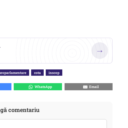
.
→
uroparlamentare
cota
inscop
WhatsApp
Email
gă comentariu