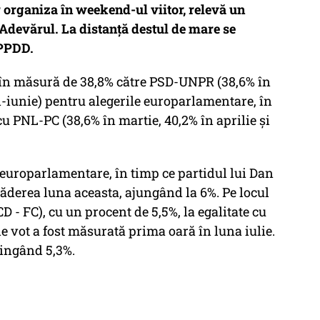
r organiza în weekend-ul viitor, relevă un
Adevărul. La distanță destul de mare se
 PPDD.
 în măsură de 38,8% către PSD-UNPR (38,6% în
ai-iunie) pentru alegerile europarlamentare, în
u PNL-PC (38,6% în martie, 40,2% în aprilie şi
 europarlamentare, în timp ce partidul lui Dan
ăderea luna aceasta, ajungând la 6%. Pe locul
 - FC), cu un procent de 5,5%, la egalitate cu
e vot a fost măsurată prima oară în luna iulie.
tingând 5,3%.