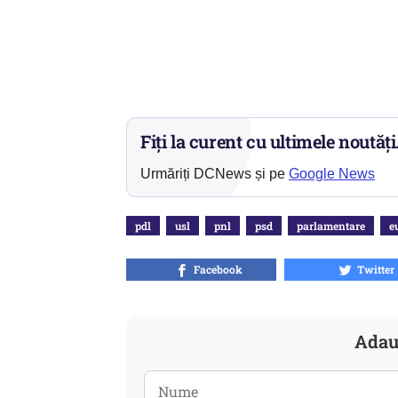
Fiți la curent cu ultimele noutăți
Urmăriți DCNews și pe
Google News
pdl
usl
pnl
psd
parlamentare
e
Facebook
Twitter
Adau