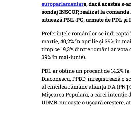
europarlamentar
e, dacă acestea s-a
sondaj INSCOP, realizat la comanda 
situează PNL-PC, urmate de PDL și
Preferințele românilor se îndreaptă
martie, 40,2% în aprilie şi 39% în m
timp ce 19,3% dintre români ar vota c
39% în mai-iunie).
PDL ar obține un procent de 14,2% la
Diaconescu, PPDD, înregistrează o sc
al cincilea rămâne alianța D.A (PNȚCD
Mișcarea Populară, a cărei intenție d
UDMR cunoaște o ușoară creștere, a