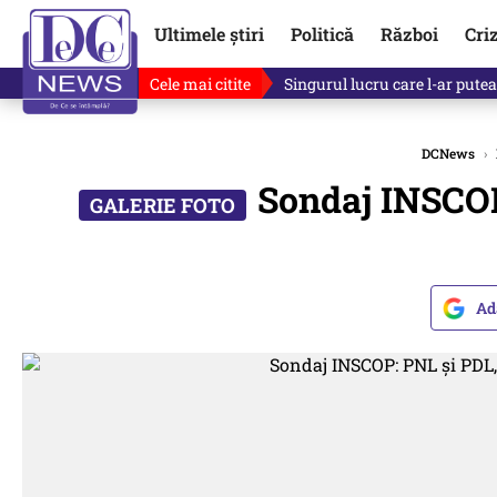
Ultimele știri
Politică
Război
Cri
Cele mai citite
Ce se întâmplă cu primul bulet
DCNews
›
Sondaj INSCOP
Ad