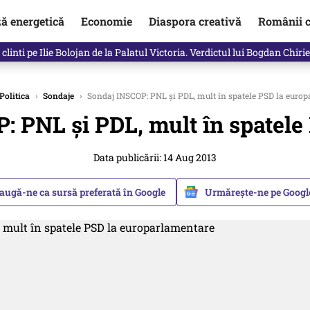
ză energetică
Economie
Diaspora creativă
Românii c
in electronic, decizia luată astăzi de Guvern pentru toți românii
Politica
›
Sondaje
›
Sondaj INSCOP: PNL și PDL, mult în spatele PSD la euro
: PNL și PDL, mult în spatele
Data publicării: 14 Aug 2013
augă-ne ca sursă preferată în Google
Urmărește-ne pe Goog