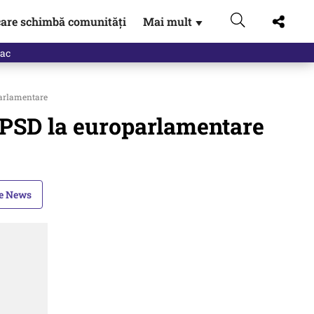
are schimbă comunități
Mai mult
▼
parlamentare
 PSD la europarlamentare
le News