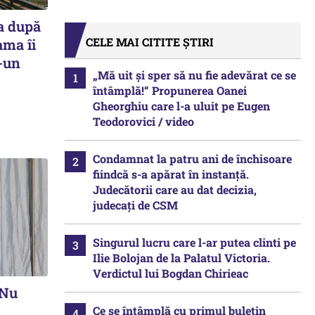
a după
CELE MAI CITITE ȘTIRI
ama îi
r-un
„Mă uit și sper să nu fie adevărat ce se
întâmplă!“ Propunerea Oanei
Gheorghiu care l-a uluit pe Eugen
Teodorovici / video
Condamnat la patru ani de închisoare
fiindcă s-a apărat în instanță.
Judecătorii care au dat decizia,
judecați de CSM
Singurul lucru care l-ar putea clinti pe
Ilie Bolojan de la Palatul Victoria.
Verdictul lui Bogdan Chirieac
„Nu
Ce se întâmplă cu primul buletin