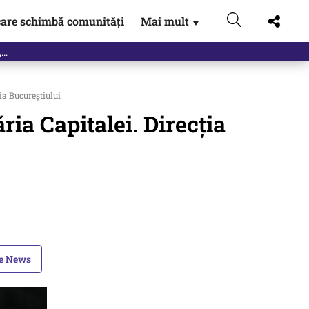
are schimbă comunități
Mai mult
▼
eac
a Bucureștiului
a Capitalei. Direcția
le News