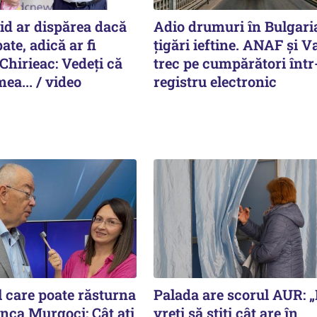
id ar dispărea dacă
Adio drumuri în Bulgari
pate, adică ar fi
țigări ieftine. ANAF și V
Chirieac: Vedeți că
trec pe cumpărători înt
ea... / video
registru electronic
l care poate răsturna
Palada are scorul AUR: 
Anca Murgoci: Cât ați
vreți să știți cât are în