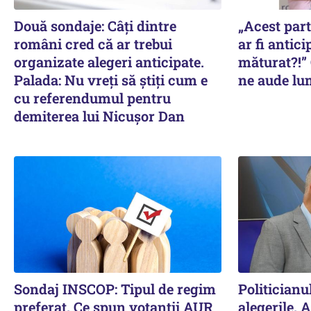
Două sondaje: Câți dintre
„Acest part
români cred că ar trebui
ar fi antici
organizate alegeri anticipate.
măturat?!” 
Palada: Nu vreți să știți cum e
ne aude lum
cu referendumul pentru
demiterea lui Nicușor Dan
Sondaj INSCOP: Tipul de regim
Politicianu
preferat. Ce spun votanții AUR
alegerile. 