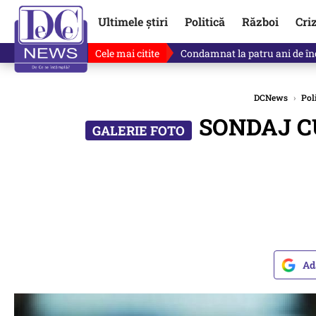
Ultimele știri
Politică
Război
Cri
Cele mai citite
Singurul lucru care l-ar putea 
DCNews
›
Pol
SONDAJ CUR
Ad