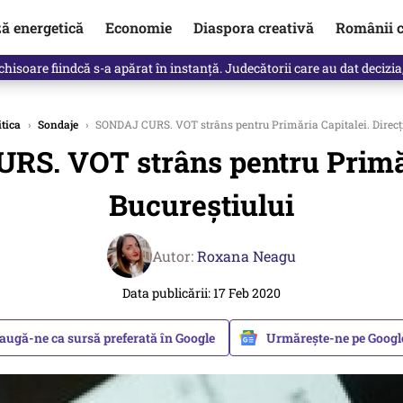
ză energetică
Economie
Diaspora creativă
Românii c
clinti pe Ilie Bolojan de la Palatul Victoria. Verdictul lui Bogdan Chiri
itica
›
Sondaje
›
SONDAJ CURS. VOT strâns pentru Primăria Capitalei. Direcți
S. VOT strâns pentru Primări
Bucureștiului
Autor:
Roxana Neagu
Data publicării: 17 Feb 2020
augă-ne ca sursă preferată în Google
Urmărește-ne pe Goog