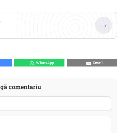
.
→
WhatsApp
Email
gă comentariu