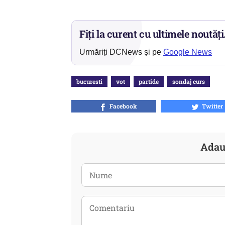
Fiți la curent cu ultimele noutăți
Urmăriți DCNews și pe
Google News
bucuresti
vot
partide
sondaj curs
Facebook
Twitter
Adau