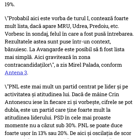
19%.
\"Probabil aici este vorba de turul I, contează foarte
mult lista, dacă apare MRU, Udrea, Predoiu, etc.
Vorbesc în sondaj, felul în care a fost pusă întrebarea.
Rezultatele astea sunt puse într-un context,
bănuiesc. La Avangarde este posibil să fi fost lista
mai simplă. Aici gravitează în zona
contracandidaţilor\", a zis Mirel Palada, conform
Antena 3
.
\"PNL este mai mult un partid centrat pe lider şi pe
activitatea şi atitudinea lui. Dacă de mâine Crin
Antonescu iese în fiecare zi şi vorbeşte, cifrele se pot
dubla, este un partid care ţine foarte mult la
atitudinea liderului. PSD în cele mai proaste
momente nu a căzut sub 30%. PNL se poate duce
foarte uşor în 13% sau 20%. De aici şi oscilaţia de scor