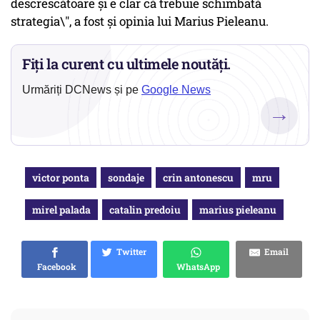
descrescătoare şi e clar că trebuie schimbată
strategia\", a fost și opinia lui Marius Pieleanu.
Fiți la curent cu ultimele noutăți.
Urmăriți DCNews și pe
Google News
→
victor ponta
sondaje
crin antonescu
mru
mirel palada
catalin predoiu
marius pieleanu
Twitter
Email
Facebook
WhatsApp