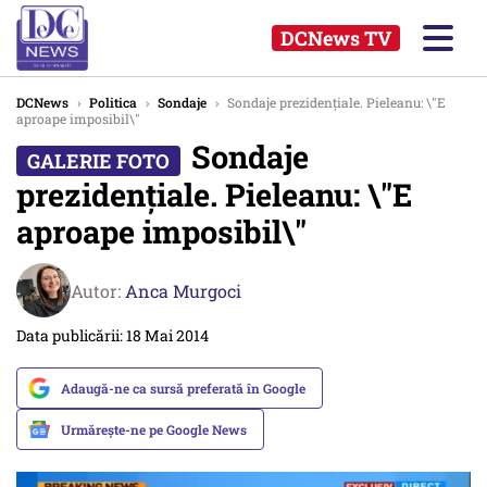
DCNews TV
DCNews
›
Politica
›
Sondaje
›
Sondaje prezidențiale. Pieleanu: \"E
aproape imposibil\"
Sondaje
prezidențiale. Pieleanu: \"E
aproape imposibil\"
Autor:
Anca Murgoci
Data publicării: 18 Mai 2014
Adaugă-ne ca sursă preferată în Google
Urmărește-ne pe Google News