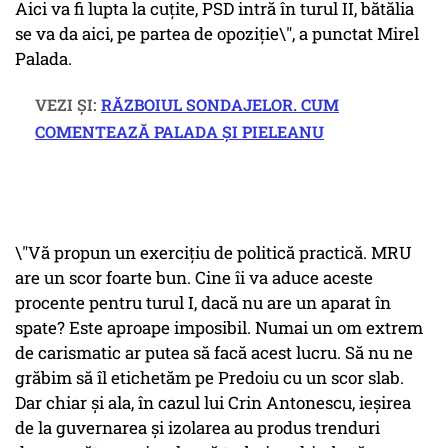
Aici va fi lupta la cuţite, PSD intră în turul II, bătălia
se va da aici, pe partea de opoziţie\", a punctat Mirel
Palada.
VEZI ȘI:
RĂZBOIUL SONDAJELOR. CUM
COMENTEAZĂ PALADA ȘI PIELEANU
\"Vă propun un exerciţiu de politică practică. MRU
are un scor foarte bun. Cine îi va aduce aceste
procente pentru turul I, dacă nu are un aparat în
spate? Este aproape imposibil. Numai un om extrem
de carismatic ar putea să facă acest lucru. Să nu ne
grăbim să îl etichetăm pe Predoiu cu un scor slab.
Dar chiar şi ala, în cazul lui Crin Antonescu, ieşirea
de la guvernarea şi izolarea au produs trenduri