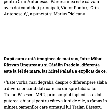
pentru Crin Antonescu. Părerea mea este că vom
avea doi candidaţi principali, Victor Ponta şi Crin
Antonescu\", a punctat și Marius Pieleanu.
După cum arată imaginea de mai sus, între Mihai-
Răzvan Ungureanu și Cătălin Predoiu, diferența
este la fel de mare, iar Mirel Palada a explicat de ce.
\"Este vorba, mai degrabă, despre o diferenţiere slabă
a diverşilor candidaţi care iau dinspre tabăra lui
Traian Băsescu. MRU, prin simplul fapt că i s-a dat
puterea, chiar şi pentru câteva luni de zile, a rămas în
mintea oamenilor care urmaşul lui Traian Băsescu.