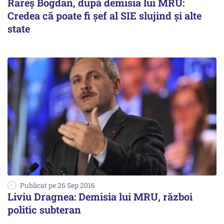
Rareș Bogdan, după demisia lui MRU:
Credea că poate fi şef al SIE slujind şi alte
state
Publicat pe 26 Sep 2016
Liviu Dragnea: Demisia lui MRU, război
politic subteran