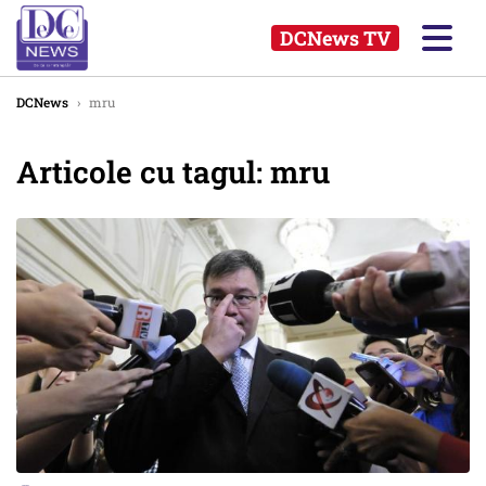
DCNews TV
DCNews
›
mru
Articole cu tagul: mru