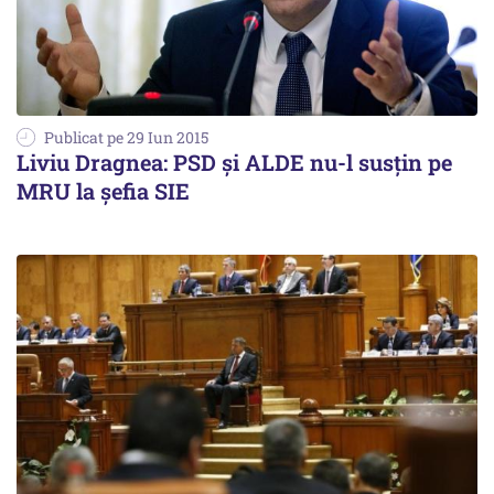
Publicat pe 29 Iun 2015
Liviu Dragnea: PSD şi ALDE nu-l susţin pe
MRU la șefia SIE