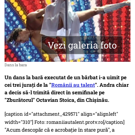
Vezi galeria foto
Dans la bara
Un dans la bară executat de un bărbat i-a uimit pe
cei trei jurați de la "
Românii au talent
". Andra chiar
a decis să-l trimită direct în semifinale pe
"Zburătorul" Octavian Stoica, din Chișinău.
[caption id="attachment_429571" align="alignleft"
width="310"] Foto: romaniiautalent.protv.ro[/caption]
"Acum descopăr că e acrobație în stare pură", a