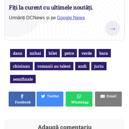
Fiți la curent cu ultimele noutăți.
Urmăriți DCNews și pe
Google News
→
dans
mihai
bilet
petre
verde
bara
chisinau
romanii au talent
andi
juriu
semifinale
Twitter
Email
Facebook
WhatsApp
Adaugă comentariu