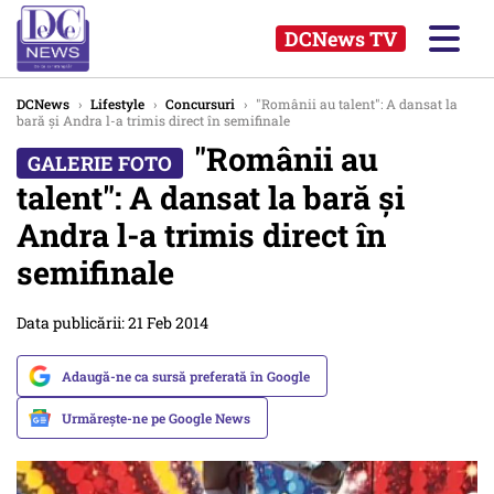
DCNews TV
DCNews
›
Lifestyle
›
Concursuri
›
"Românii au talent": A dansat la
bară și Andra l-a trimis direct în semifinale
"Românii au
talent": A dansat la bară și
Andra l-a trimis direct în
semifinale
Data publicării: 21 Feb 2014
Adaugă-ne ca sursă preferată în Google
Urmărește-ne pe Google News