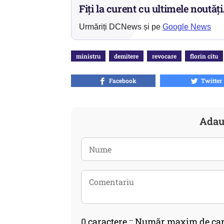
Fiți la curent cu ultimele noutăți
Urmăriți DCNews și pe
Google News
ministru
demitere
revocare
florin citu
Facebook
Twitter
Adau
0
caractere :: Număr maxim de car