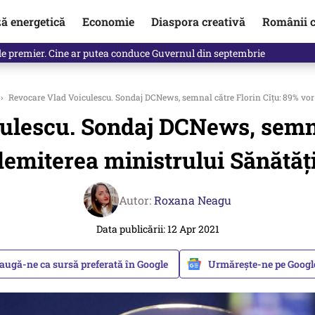
ză energetică
Economie
Diaspora creativă
Românii c
identificată. Ambasadoarea Ucrainei a fost convocată la Ministerul de
›
Revocare Vlad Voiculescu. Sondaj DCNews, semnal către Florin Cîțu: 89% vor
ulescu. Sondaj DCNews, semnal
demiterea ministrului Sănătăți
Autor:
Roxana Neagu
Data publicării: 12 Apr 2021
augă-ne ca sursă preferată în Google
Urmărește-ne pe Goog