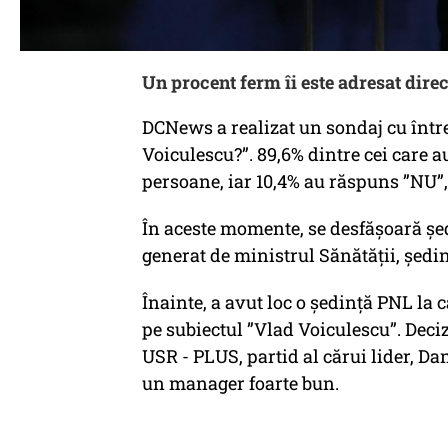
Un procent ferm îi este adresat dire
DCNews a realizat un sondaj cu între
Voiculescu?”. 89,6% dintre cei care a
persoane, iar 10,4% au răspuns ”NU”
În aceste momente, se desfășoară șe
generat de ministrul Sănătății, ședin
Înainte, a avut loc o ședință PNL la c
pe subiectul ”Vlad Voiculescu”. Decizi
USR - PLUS, partid al cărui lider, Da
un manager foarte bun.