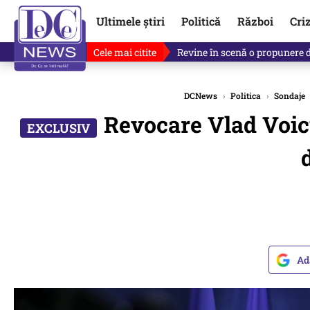
Ultimele știri
Politică
Război
Cri
Cele mai citite
Drona explodată în Bulgaria, 
DCNews
›
Politica
›
Sondaje
Revocare Vlad Voic
Ad