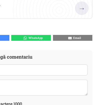
.
→
WhatsApp
Email
gă comentariu
actere 1000