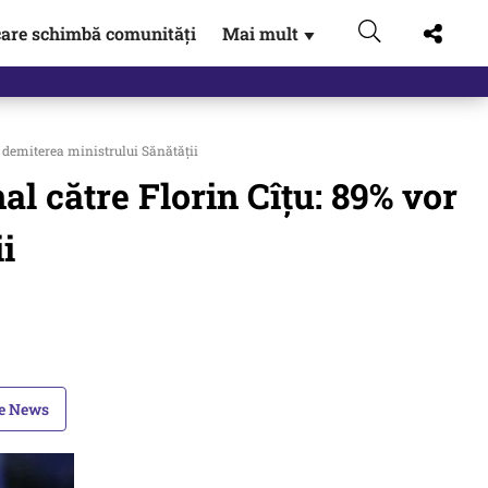
are schimbă comunități
Mai mult
▼
 Externe.…
 demiterea ministrului Sănătății
 către Florin Cîțu: 89% vor
i
le News