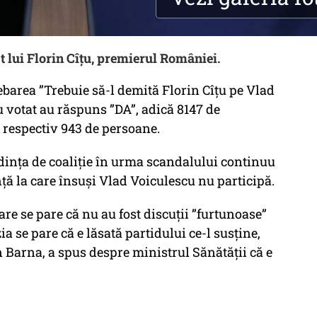
ct lui Florin Cîțu, premierul României.
barea ”Trebuie să-l demită Florin Cîțu pe Vlad
u votat au răspuns ”DA”, adică 8147 de
, respectiv 943 de persoane.
dința de coaliție în urma scandalului continuu
ță la care însuși Vlad Voiculescu nu participă.
are se pare că nu au fost discuții ”furtunoase”
a se pare că e lăsată partidului ce-l susține,
n Barna, a spus despre ministrul Sănătății că e