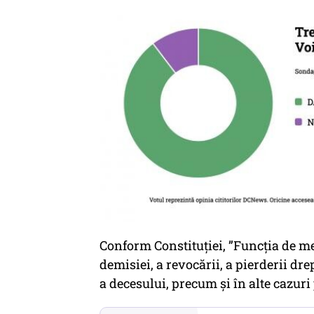
Conform Constituției, ”Funcţia de 
demisiei, a revocării, a pierderii drep
a decesului, precum şi în alte cazuri