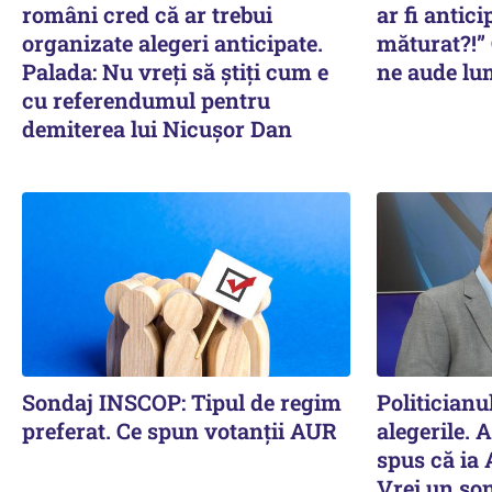
români cred că ar trebui
ar fi antici
organizate alegeri anticipate.
măturat?!” 
Palada: Nu vreți să știți cum e
ne aude lum
cu referendumul pentru
demiterea lui Nicușor Dan
Sondaj INSCOP: Tipul de regim
Politicianu
preferat. Ce spun votanții AUR
alegerile. 
spus că ia 
Vrei un son