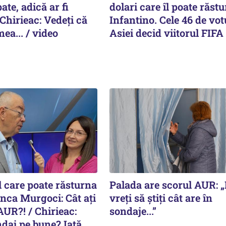
pate, adică ar fi
dolari care îl poate răst
Chirieac: Vedeți că
Infantino. Cele 46 de vot
ea... / video
Asiei decid viitorul FIFA
l care poate răsturna
Palada are scorul AUR: 
Anca Murgoci: Cât ați
vreți să știți cât are în
AUR?! / Chirieac:
sondaje...”
daj pe bune? Iată