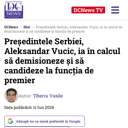
DCNews TV
DCNews
›
Stiri
›
Președintele Serbiei, Aleksandar Vucic, ia în calcul să
demisioneze și să candideze la funcția de premier
Președintele Serbiei,
Aleksandar Vucic, ia în calcul
să demisioneze și să
candideze la funcția de
premier
Autor:
Tiberiu Vasile
Data publicării: 11 Iun 2026
Adaugă-ne ca sursă preferată în Google