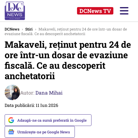
DCNews TV
DCNews
›
Stiri
›
Makaveli, reținut pentru 24 de ore într-un dosar de
evaziune fiscală. Ce au descoperit anchetatorii
Makaveli, reținut pentru 24 de
ore într-un dosar de evaziune
fiscală. Ce au descoperit
anchetatorii
Autor:
Dana Mihai
Data publicării: 11 Iun 2026
Adaugă-ne ca sursă preferată în Google
Urmărește-ne pe Google News