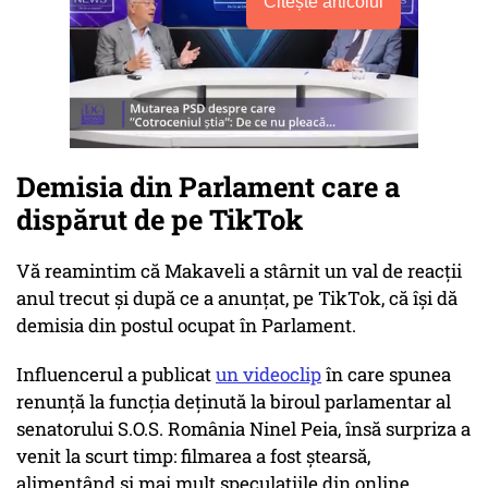
Citește articolul
Demisia din Parlament care a
dispărut de pe TikTok
Vă reamintim că Makaveli a stârnit un val de reacții
anul trecut și după ce a anunțat, pe TikTok, că își dă
demisia din postul ocupat în Parlament.
Influencerul a publicat
un videoclip
în care spunea
renunță la funcția deținută la biroul parlamentar al
senatorului S.O.S. România Ninel Peia, însă surpriza a
venit la scurt timp: filmarea a fost ștearsă,
alimentând și mai mult speculațiile din online.