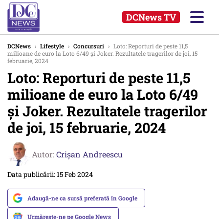
DCNews TV
DCNews
›
Lifestyle
›
Concursuri
›
Loto: Reporturi de peste 11,5
milioane de euro la Loto 6/49 și Joker. Rezultatele tragerilor de joi, 15
februarie, 2024
Loto: Reporturi de peste 11,5
milioane de euro la Loto 6/49
și Joker. Rezultatele tragerilor
de joi, 15 februarie, 2024
Autor:
Crişan Andreescu
Data publicării: 15 Feb 2024
Adaugă-ne ca sursă preferată în Google
Urmărește-ne pe Google News