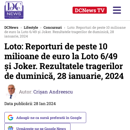
DCNews TV
DCNews
›
Lifestyle
›
Concursuri
›
Loto: Reporturi de peste 10 milioane
de euro la Loto 6/49 și Joker. Rezultatele tragerilor de duminică, 28
ianuarie, 2024
Loto: Reporturi de peste 10
milioane de euro la Loto 6/49
și Joker. Rezultatele tragerilor
de duminică, 28 ianuarie, 2024
Autor:
Crişan Andreescu
Data publicării: 28 Ian 2024
Adaugă-ne ca sursă preferată în Google
Urmărește-ne pe Google News