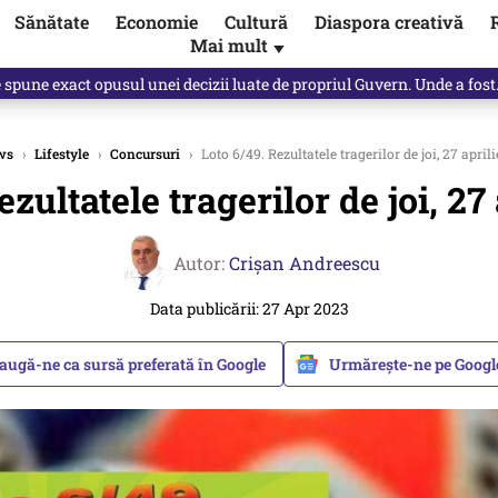
Sănătate
Economie
Cultură
Diaspora creativă
Mai mult
▼
spune Mircea Badea: E o minciună de mari proporții
ws
›
Lifestyle
›
Concursuri
›
Loto 6/49. Rezultatele tragerilor de joi, 27 aprili
ezultatele tragerilor de joi, 27 
Autor:
Crişan Andreescu
Data publicării: 27 Apr 2023
augă-ne ca sursă preferată în Google
Urmărește-ne pe Goog