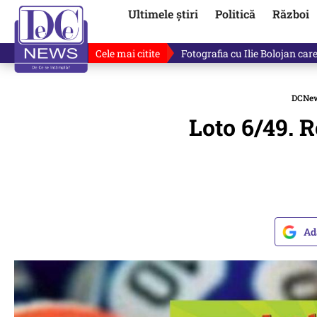
Ultimele știri
Politică
Război
Cele mai citite
De ce minte Ilie Bolojan? Ce 
DCNe
Loto 6/49. R
Ad