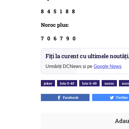
8 4 5 1 8 8
Noroc plus:
7 0 6 7 9 0
Fiți la curent cu ultimele noutăți
Urmăriți DCNews și pe
Google News
joker
loto 5-40
loto 6-49
noroc
noro
Facebook
Twitter
Adau