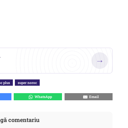
.
→
c plus
super noroc
WhatsApp
Email
gă comentariu