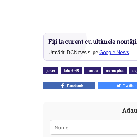
Fiți la curent cu ultimele noutăți
Urmăriți DCNews și pe
Google News
joker
loto 6-49
noroc
noroc plus
su
Facebook
Twitter
Adau