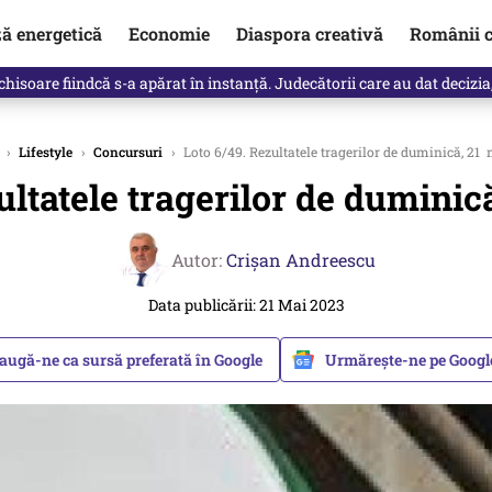
ză energetică
Economie
Diaspora creativă
Românii c
clinti pe Ilie Bolojan de la Palatul Victoria. Verdictul lui Bogdan Chiri
›
Lifestyle
›
Concursuri
›
Loto 6/49. Rezultatele tragerilor de duminică, 21 
ultatele tragerilor de duminic
Autor:
Crişan Andreescu
Data publicării: 21 Mai 2023
augă-ne ca sursă preferată în Google
Urmărește-ne pe Goog