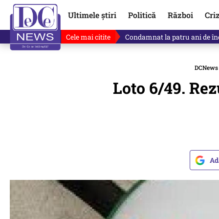
Ultimele știri
Politică
Război
Cri
Cele mai citite
Singurul lucru care l-ar putea 
DCNews
Loto 6/49. Rez
Ad