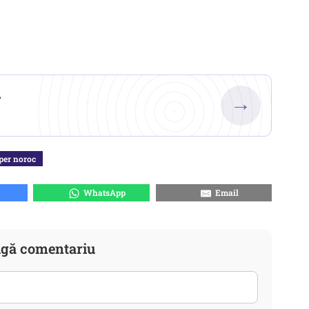
.
→
per noroc
WhatsApp
Email
gă comentariu