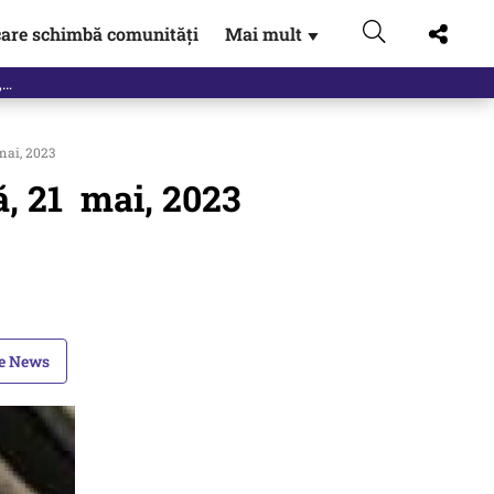
are schimbă comunități
Mai mult
▼
eac
mai, 2023
ă, 21 mai, 2023
le News