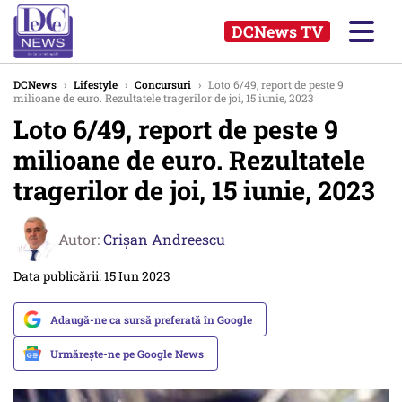
DCNews TV
DCNews
›
Lifestyle
›
Concursuri
›
Loto 6/49, report de peste 9
milioane de euro. Rezultatele tragerilor de joi, 15 iunie, 2023
Loto 6/49, report de peste 9
milioane de euro. Rezultatele
tragerilor de joi, 15 iunie, 2023
Autor:
Crişan Andreescu
Data publicării: 15 Iun 2023
Adaugă-ne ca sursă preferată în Google
Urmărește-ne pe Google News