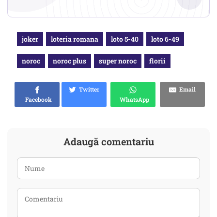
joker
loteria romana
loto 5-40
loto 6-49
noroc
noroc plus
super noroc
florii
Twitter
Email
Facebook
WhatsApp
Adaugă comentariu