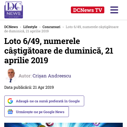
DCNews TV
DCNews
›
Lifestyle
›
Concursuri
›
Loto 6/49, numerele câștigătoare
de duminică, 21 aprilie 2019
Loto 6/49, numerele
câștigătoare de duminică, 21
aprilie 2019
Autor:
Crişan Andreescu
Data publicării: 21 Apr 2019
Adaugă-ne ca sursă preferată în Google
Urmărește-ne pe Google News