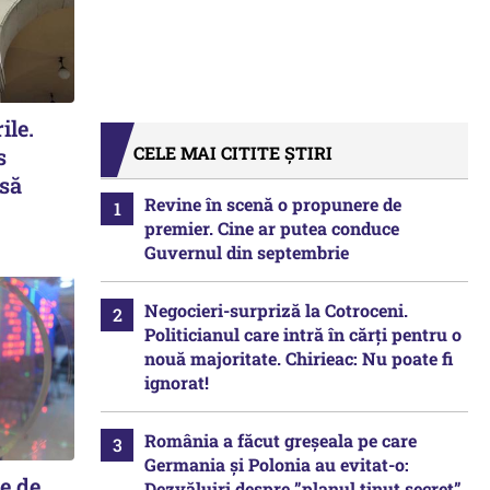
ile.
CELE MAI CITITE ȘTIRI
s
 să
Revine în scenă o propunere de
premier. Cine ar putea conduce
Guvernul din septembrie
Negocieri-surpriză la Cotroceni.
Politicianul care intră în cărți pentru o
nouă majoritate. Chirieac: Nu poate fi
ignorat!
România a făcut greșeala pe care
Germania și Polonia au evitat-o:
e de
Dezvăluiri despre ”planul ținut secret”