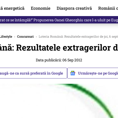
ză energetică
Economie
Diaspora creativă
Românii c
de premier. Cine ar putea conduce Guvernul din septembrie
Lifestyle
›
Concursuri
›
Loteria Română: Rezultatele extragerilor de joi, 6 sep
ă: Rezultatele extragerilor de
Data publicării: 06 Sep 2012
augă-ne ca sursă preferată în Google
Urmărește-ne pe Goog