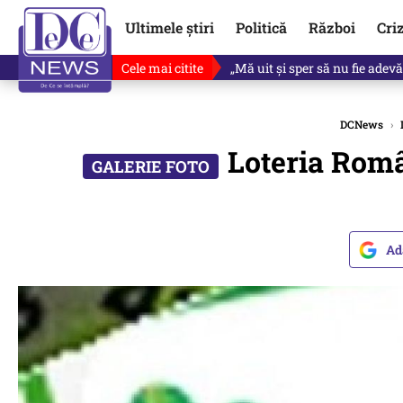
Ultimele știri
Politică
Război
Cri
Cele mai citite
Revine în scenă o propunere 
DCNews
›
Loteria Român
Ad