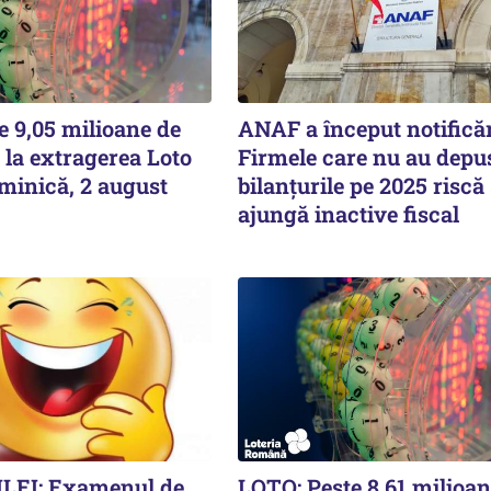
e 9,05 milioane de
ANAF a început notificăr
 la extragerea Loto
Firmele care nu au depu
minică, 2 august
bilanțurile pe 2025 riscă
ajungă inactive fiscal
LEI: Examenul de
LOTO: Peste 8,61 milioan