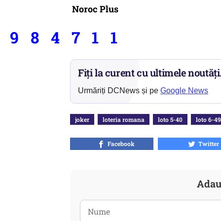
Noroc Plus
9 8 4 7 1 1
Fiți la curent cu ultimele noutăți
Urmăriți DCNews și pe
Google News
joker
loteria romana
loto 5-40
loto 6-49
Facebook
Twitter
Adau