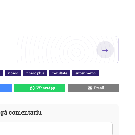
.
→
noroc
noroc plus
rezultate
super noroc
WhatsApp
Email
gă comentariu