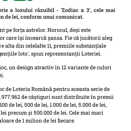
ie a lozului răzuibil - 'Zodiac x 3', cele mai
on de lei, conform unui comunicat.
nt pe forţa astrelor. Norocul, deşi este
r care îşi încearcă şansa. Fie că jucătorii aleg
e alta din celelalte 11, premiile substanţiale
genţiile loto', spun reprezentanţii Loteriei.
 joc, un design atractiv în 12 variante de culori
i.
joc de Loteria Română pentru aceasta serie de
 1.977.962 de câştiguri sunt distribuite în premii
 100 de lei, 500 de lei, 1.000 de lei, 5.000 de lei,
e lei precum şi 500.000 de lei. Cele mai mari
aloare de 1 milion de lei fiecare.