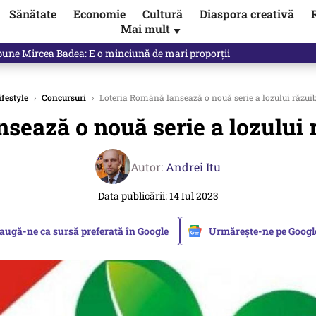
Sănătate
Economie
Cultură
Diaspora creativă
Mai mult
▼
 Ponta, Chirieac anticipa totul. Cine este acum în pericol / VIDEO
ifestyle
›
Concursuri
›
Loteria Română lansează o nouă serie a lozului răzuibi
ează o nouă serie a lozului r
Autor:
Andrei Itu
Data publicării: 14 Iul 2023
augă-ne ca sursă preferată în Google
Urmărește-ne pe Goog