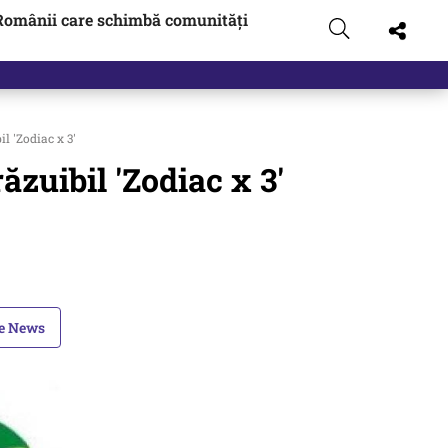
Românii care schimbă comunități
l 'Zodiac x 3'
ăzuibil 'Zodiac x 3'
le News