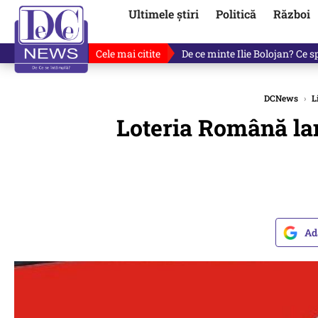
Ultimele știri
Politică
Război
Cele mai citite
Cu luni înainte de anunțul lui
DCNews
›
L
Loteria Română lans
Ad