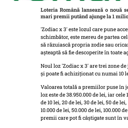
Loteria Română lansează o nouă ser
mari premii putând ajunge la 1 mili
'Zodiac x 3' este lozul care pune acce
schimbător, este mereu de partea celo
să răzuiască propria zodie sau oricar
aşteaptă să fie descoperite în toate a
Noul loz 'Zodiac x 3' are trei zone de
şi poate fi achiziţionat cu numai 10 le
Valoarea totală a premiilor puse în 
loz este de 38.950.000 de lei, iar cele
de 10 lei, 20 de lei, 30 de lei, 50 de lei,
10.000 de lei, 50.000 de lei, 100.000 d
premii care pot fi câştigate sunt în v