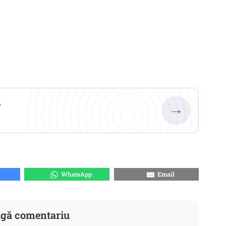
.
→
WhatsApp
Email
gă comentariu