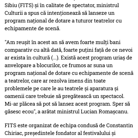
Sibiu (FITS) şi în calitate de spectator, ministrul
Culturii a spus că intenţionează să lanseze un
program naţional de dotare a tuturor teatrelor cu
echipamente de scenă.
"Am reuşit în acest an să avem foarte mulţi bani
comparativ cu altă dată, foarte puţini faţă de ce nevoi
ar exista în cultură (...). Există acest program uriaş de
anvelopare a blocurilor, ce frumos ar suna un
program naţional de dotare cu echipamente de scenă
a teatrelor, care ar rezolva imens din toate
problemele pe care le au teatrele şi aparatura şi
oamenii care trebuie să pregătească un spectacol.
Mi-ar plăcea să pot să lansez acest program. Sper să
găsesc ecou", a arătat ministrul Lucian Romaşcanu.
FITS este organizat de echipa condusă de Constantin
Chiriac, preşedintele fondator al festivalului şi