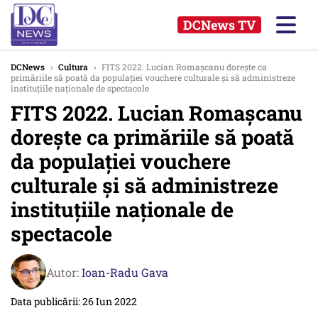
DCNews TV
DCNews
›
Cultura
›
FITS 2022. Lucian Romașcanu dorește ca
primăriile să poată da populației vouchere culturale și să administreze
instituțiile naționale de spectacole
FITS 2022. Lucian Romașcanu
dorește ca primăriile să poată
da populației vouchere
culturale și să administreze
instituțiile naționale de
spectacole
Autor:
Ioan-Radu Gava
Data publicării: 26 Iun 2022