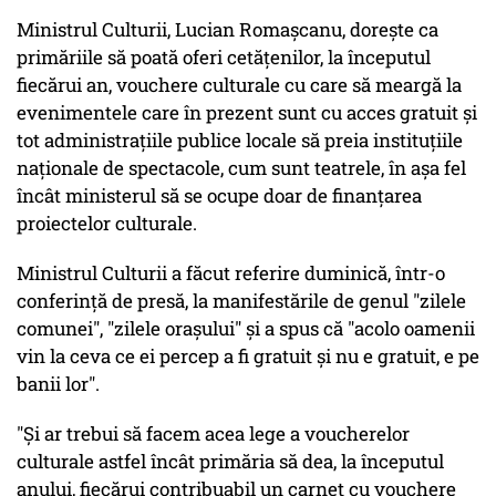
Ministrul Culturii, Lucian Romaşcanu, doreşte ca
primăriile să poată oferi cetăţenilor, la începutul
fiecărui an, vouchere culturale cu care să meargă la
evenimentele care în prezent sunt cu acces gratuit şi
tot administraţiile publice locale să preia instituţiile
naţionale de spectacole, cum sunt teatrele, în aşa fel
încât ministerul să se ocupe doar de finanţarea
proiectelor culturale.
Ministrul Culturii a făcut referire duminică, într-o
conferinţă de presă, la manifestările de genul "zilele
comunei", "zilele oraşului" şi a spus că "acolo oamenii
vin la ceva ce ei percep a fi gratuit şi nu e gratuit, e pe
banii lor".
"Şi ar trebui să facem acea lege a voucherelor
culturale astfel încât primăria să dea, la începutul
anului, fiecărui contribuabil un carnet cu vouchere