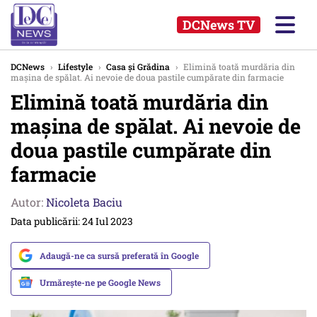
DCNews TV
DCNews
›
Lifestyle
›
Casa și Grădina
›
Elimină toată murdăria din
mașina de spălat. Ai nevoie de doua pastile cumpărate din farmacie
Elimină toată murdăria din
mașina de spălat. Ai nevoie de
doua pastile cumpărate din
farmacie
Autor:
Nicoleta Baciu
Data publicării: 24 Iul 2023
Adaugă-ne ca sursă preferată în Google
Urmărește-ne pe Google News