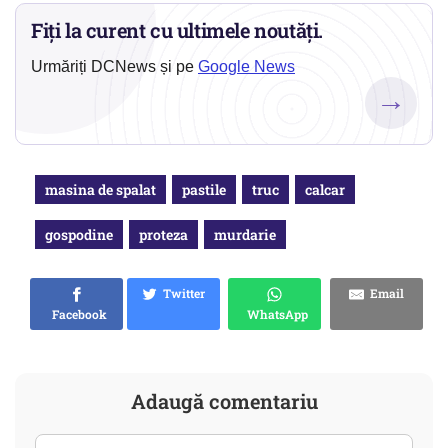
Fiți la curent cu ultimele noutăți.
Urmăriți DCNews și pe
Google News
→
masina de spalat
pastile
truc
calcar
gospodine
proteza
murdarie
Twitter
Email
Facebook
WhatsApp
Adaugă comentariu