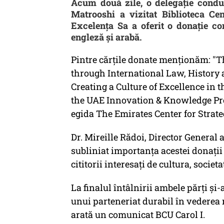
Acum două zile, o delegație cond
Matrooshi a vizitat Biblioteca Cen
Excelența Sa a oferit o donație c
engleză și arabă.
Pintre cărţile donate menționăm: "T
through International Law, History 
Creating a Culture of Excellence in 
the UAE Innovation & Knowledge Prod
egida The Emirates Center for Strat
Dr. Mireille Rădoi, Director General a
subliniat importanța acestei donații 
cititorii interesați de cultura, socie
La finalul întâlnirii ambele părți și
unui parteneriat durabil în vederea 
arată un comunicat BCU Carol I.