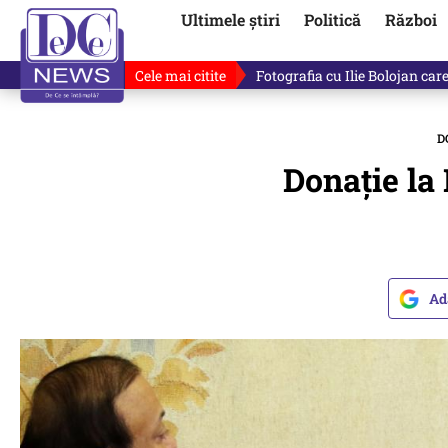
Ultimele știri
Politică
Război
Cele mai citite
Răzvan Dumitrescu îi cere scuze
D
Donație la 
Ad