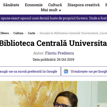
Sănătate
Economie
Cultură
Diaspora creativă
Mai mult
▼
, public, lui Ilie Bolojan / video
CNews
›
Cultura
›
Carte
›
Donație la Biblioteca Centrală Universitară „Carol
Biblioteca Centrală Universita
Autor:
Flaviu Predescu
Data publicării: 26 Oct 2019
augă-ne ca sursă preferată în Google
Urmărește-ne pe Goog