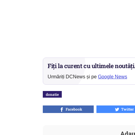
Fiți la curent cu ultimele noutăți
Urmăriți DCNews și pe
Google News
donatie
Facebook
Twitter
Adau