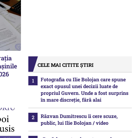
ația
CELE MAI CITITE ȘTIRI
șinile
2026
Fotografia cu Ilie Bolojan care spune
exact opusul unei decizii luate de
propriul Guvern. Unde a fost surprins
în mare discreție, fără alai
Răzvan Dumitrescu îi cere scuze,
public, lui Ilie Bolojan / video