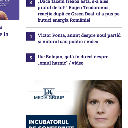
„Dacă facem treaba asta, s-a ales
praful de tot!” Eugen Teodorovici,
reacție după ce Green Deal-ul a pus pe
butuci energia României
a
e la
Victor Ponta, anunț despre noul partid
și viitorul său politic / video
Ilie Bolojan, gafă în direct despre
„omul harnic“ / video