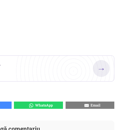
.
→
WhatsApp
Email
gă comentariu