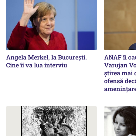
Angela Merkel, la București.
ANAF îi cau
Cine îi va lua interviu
Varujan V
știrea mai 
ofensă decâ
amenințar