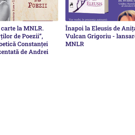
 carte la MNLR.
Înapoi la Eleusis de Aniț
ților de Poezii”,
Vulcan Grigoriu - lansar
oetică Constanței
MNLR
zentată de Andrei