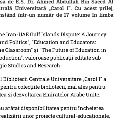
usă de E.S. Dr. Ahmed Abdullah Bin Saeed Al
trală Universitară „Carol I”. Cu acest prilej,
onstând într-un număr de 17 volume în limba
he Iran-UAE Gulf Islands Dispute: A Journey
and Politics", "Education and Educators:
the Classroom" și "The Future of Education in
uction", valoroase publicații editate sub
egic Studies and Research.
l Bibliotecii Centrale Universitare „Carol I" a
pentru colecțiile bibliotecii, mai ales pentru
tatea și dezvoltarea Emiratelor Arabe Unite.
-au arătat disponibilitatea pentru încheierea
realizării unor proiecte cultural-educaționale,