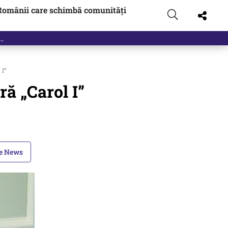
Românii care schimbă comunități
 I”
ră „Carol I”
le News