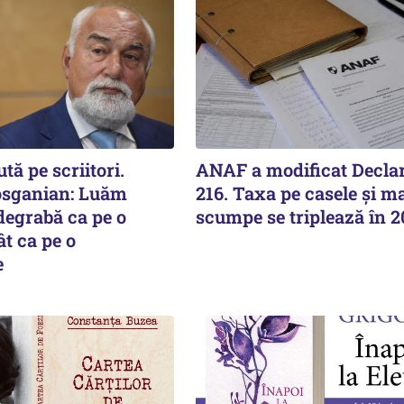
tă pe scriitori.
ANAF a modificat Declar
osganian: Luăm
216. Taxa pe casele și ma
degrabă ca pe o
scumpe se triplează în 
t ca pe o
e