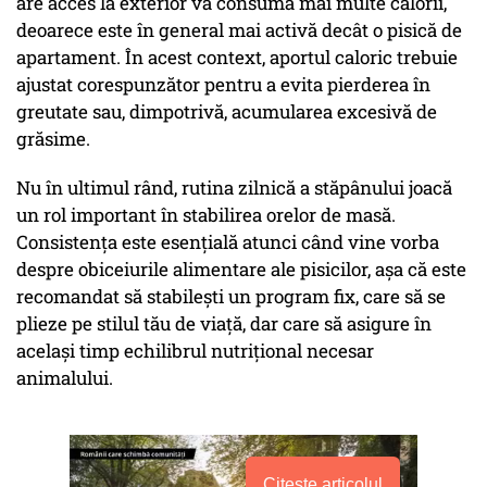
are acces la exterior va consuma mai multe calorii,
deoarece este în general mai activă decât o pisică de
apartament. În acest context, aportul caloric trebuie
ajustat corespunzător pentru a evita pierderea în
greutate sau, dimpotrivă, acumularea excesivă de
grăsime.
Nu în ultimul rând, rutina zilnică a stăpânului joacă
un rol important în stabilirea orelor de masă.
Consistența este esențială atunci când vine vorba
despre obiceiurile alimentare ale pisicilor, așa că este
recomandat să stabilești un program fix, care să se
plieze pe stilul tău de viață, dar care să asigure în
același timp echilibrul nutrițional necesar
animalului.
Citește articolul