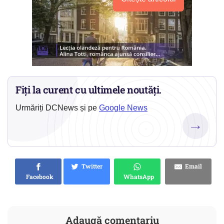
Fiți la curent cu ultimele noutăți.
Urmăriți DCNews și pe
Google News
→
Twitter
Email
Facebook
WhatsApp
Adaugă comentariu