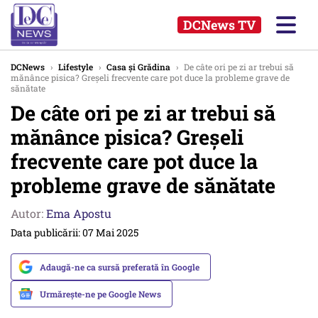
DCNews TV
DCNews
›
Lifestyle
›
Casa și Grădina
›
De câte ori pe zi ar trebui să
mănânce pisica? Greșeli frecvente care pot duce la probleme grave de
sănătate
De câte ori pe zi ar trebui să
mănânce pisica? Greșeli
frecvente care pot duce la
probleme grave de sănătate
Autor:
Ema Apostu
Data publicării: 07 Mai 2025
Adaugă-ne ca sursă preferată în Google
Urmărește-ne pe Google News