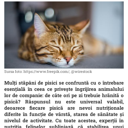
Sursa foto: https://www.freepik.com/, @wirestock
Mulți stăpâni de pisici se confruntă cu o întrebare
esențială în ceea ce privește îngrijirea animalului
lor de companie: de câte ori pe zi trebuie hrănită o
pisică? Răspunsul nu este universal valabil,
deoarece fiecare pisică are nevoi nutriționale
diferite în funcție de vârstă, starea de sănătate și
nivelul de activitate. Cu toate acestea, experții în
nutriția felinelor subliniază că stabilirea unui