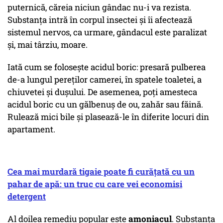
puternică, căreia niciun gândac nu-i va rezista.
Substanța intră în corpul insectei și îi afectează
sistemul nervos, ca urmare, gândacul este paralizat
și, mai târziu, moare.
Iată cum se folosește acidul boric: presară pulberea
de-a lungul pereților camerei, în spatele toaletei, a
chiuvetei și dușului. De asemenea, poți amesteca
acidul boric cu un gălbenuș de ou, zahăr sau făină.
Rulează mici bile și plasează-le în diferite locuri din
apartament.
Cea mai murdară tigaie poate fi curățată cu un
pahar de apă: un truc cu care vei economisi
detergent
Al doilea remediu popular este
amoniacul
. Substanța