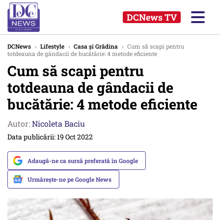
DCNews TV
DCNews
›
Lifestyle
›
Casa și Grădina
›
Cum să scapi pentru
totdeauna de gândacii de bucătărie: 4 metode eficiente
Cum să scapi pentru
totdeauna de gândacii de
bucătărie: 4 metode eficiente
Autor:
Nicoleta Baciu
Data publicării: 19 Oct 2022
Adaugă-ne ca sursă preferată în Google
Urmărește-ne pe Google News