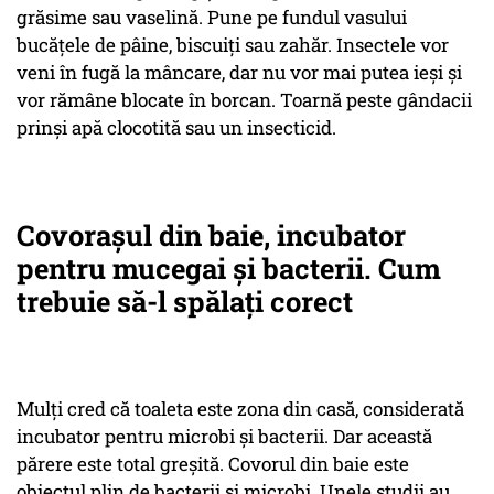
grăsime sau vaselină. Pune pe fundul vasului
bucățele de pâine, biscuiți sau zahăr. Insectele vor
veni în fugă la mâncare, dar nu vor mai putea ieși și
vor rămâne blocate în borcan. Toarnă peste gândacii
prinși apă clocotită sau un insecticid.
Covorașul din baie, incubator
pentru mucegai și bacterii. Cum
trebuie să-l spălați corect
Mulți cred că toaleta este zona din casă, considerată
incubator pentru microbi și bacterii. Dar această
părere este total greșită. Covorul din baie este
obiectul plin de bacterii și microbi. Unele studii au