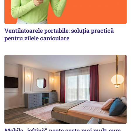
Ventilatoarele portabile: soluția practică
pentru zilele caniculare
Mobila „ieftină” poate costa mai mult: cum