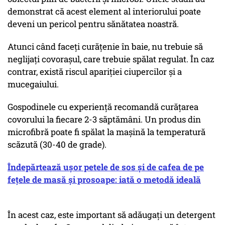
demonstrat că acest element al interiorului poate
deveni un pericol pentru sănătatea noastră.
Atunci când faceți curățenie în baie, nu trebuie să
neglijați covorașul, care trebuie spălat regulat. În caz
contrar, există riscul apariției ciupercilor și a
mucegaiului.
Gospodinele cu experiență recomandă curățarea
covorului la fiecare 2-3 săptămâni. Un produs din
microfibră poate fi spălat la mașină la temperatură
scăzută (30-40 de grade).
Îndepărtează ușor petele de sos și de cafea de pe
fețele de masă și prosoape: iată o metodă ideală
În acest caz, este important să adăugați un detergent