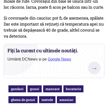
moale de rufe. Covorașul din baie se usucă într-un
loc răcoros. Iarna, poate fi scos pe balcon sau în curte.
Și covorașele din cauciuc pot fi, de asemenea, spălate.
Dar este important să rețineți că temperatura apei nu
trebuie să depășească 40 de grade, altfel covorul se
va deteriora.
Fiți la curent cu ultimele noutăți.
Urmăriți DCNews și pe
Google News
→
gandaci
gunoi
mancare
bucatarie
ghena de gunoi
metode
amoniac