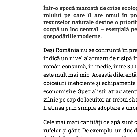
Într-o epocă marcată de crize ecolog
rolului pe care îl are omul în pro
resurselor naturale devine o priorit
ocupă un loc central – esențială pe
gospodăriile moderne.
Deși România nu se confruntă în preze
indică un nivel alarmant de risipă în
român consumă, în medie, între 300 și
este mult mai mic. Această diferenț
obiceiuri ineficiente și echipamente
economisire. Specialiștii atrag aten
zilnic pe cap de locuitor ar trebui să 
fi atinsă prin simpla adoptare a unor
Cele mai mari cantități de apă sunt
rufelor și gătit. De exemplu, un duș