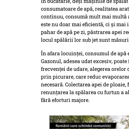
În bucătărie, deși mașinile de spăla
consumatoare de apă, realitatea arat
continuu, consumă mult mai multă a
este nu doar mai eficientă, ci și mai
pahar de apă pe zi, păstrarea apei re
locul spălării lor sub jet sunt măsur
În afara locuinței, consumul de apă es
Gazonul, adesea udat excesiv, poate f
frecvenței de udare, alegerea orelor d
prin picurare, care reduc evaporarea
necesară. Colectarea apei de ploaie, 
renunțarea la spălarea cu furtun a ale
fără eforturi majore.