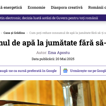
ză energetică
Economie
Diaspora creativă
Românii c
clinti pe Ilie Bolojan de la Palatul Victoria. Verdictul lui Bogdan Chiri
›
Casa și Grădina
›
Cum poți reduce consumul de apă la jumătate fără să-ți sc
 de apă la jumătate fără să-ț
Autor:
Ema Apostu
Data publicării: 20 Mai 2025
augă-ne ca sursă preferată în Google
Urmărește-ne pe Goog