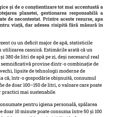
ice și de o conștientizare tot mai accentuată a
tejarea planetei, gestionarea responsabilă a
ate de necontestat. Printre aceste resurse, apa
ntru viață, dar adesea risipită fără măsură în
nt cu un deficit major de apă, statisticile
 utilizarea casnică. Estimările arată că un
 380 de litri de apă pe zi, deși necesarul real
ă semnificativă provine dintr-o combinație de
 vechi, lipsite de tehnologii moderne de
ția că, într-o gospodărie obișnuită, consumul
fie de doar 100–150 de litri, o valoare care poate
 practici mai sustenabile.
 consumate pentru igiena personală, spălarea
 de doar 10 minute poate consuma între 50 și 100