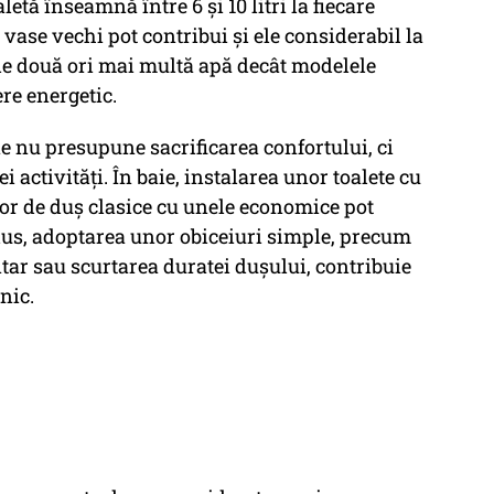
aletă înseamnă între 6 și 10 litri la fiecare
 vase vechi pot contribui și ele considerabil la
de două ori mai multă apă decât modelele
re energetic.
 nu presupune sacrificarea confortului, ci
i activități. În baie, instalarea unor toalete cu
or de duș clasice cu unele economice pot
lus, adoptarea unor obiceiuri simple, precum
ntar sau scurtarea duratei dușului, contribuie
nic.