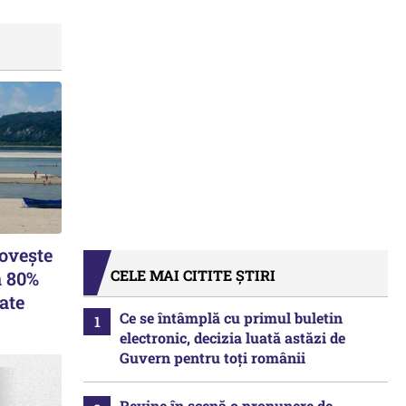
lovește
CELE MAI CITITE ȘTIRI
a 80%
ate
Ce se întâmplă cu primul buletin
electronic, decizia luată astăzi de
Guvern pentru toți românii
Revine în scenă o propunere de