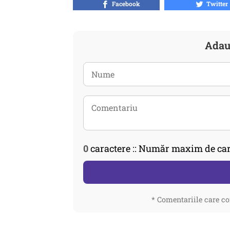
Facebook
Twitter
Adau
0
caractere :: Număr maxim de car
* Comentariile care co