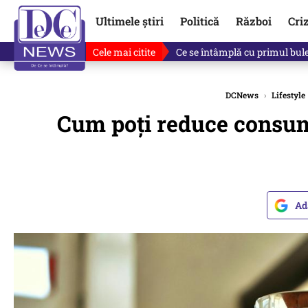
Ultimele știri
Politică
Război
Cri
Cele mai citite
Singurul lucru care l-ar putea 
DCNews
›
Lifestyle
Cum poți reduce consumul
Ad