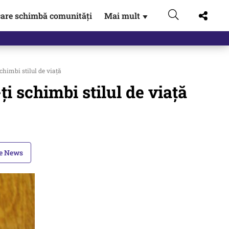
are schimbă comunități
Mai mult
▼
eac
himbi stilul de viață
i schimbi stilul de viață
le News