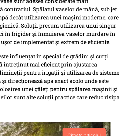
t vase sunt adesea considerate mari
ă contrariul. Spălatul vaselor de mână, sub jet
pă decât utilizarea unei mașini moderne, care
 igienică. Soluții precum utilizarea unui singur
ci în frigider și înmuierea vaselor murdare în
i ușor de implementat și extrem de eficiente.
te influențat în special de grădini și curți.
i întreținut mai eficient prin ajustarea
imineții pentru irigații și utilizarea de sisteme
 și direcționează apa exact acolo unde este
folosirea unei găleți pentru spălarea mașinii și
ilor sunt alte soluții practice care reduc risipa
Citește articolul