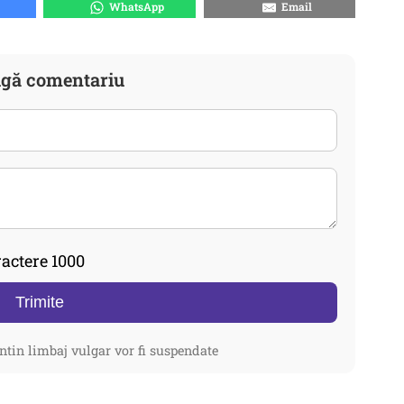
WhatsApp
Email
gă comentariu
actere 1000
Trimite
ntin limbaj vulgar vor fi suspendate