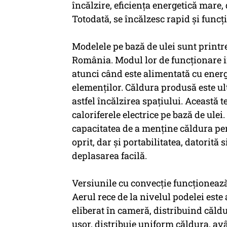
încălzire, eficiența energetică mare,
Totodată, se încălzesc rapid și funcț
Modelele pe bază de ulei sunt printr
România. Modul lor de funcționare i
atunci când este alimentată cu energi
elemenților. Căldura produsă este ul
astfel încălzirea spațiului. Această
caloriferele electrice pe bază de ulei
capacitatea de a menține căldura pe
oprit, dar și portabilitatea, datorită
deplasarea facilă.
Versiunile cu convecție funcționează 
Aerul rece de la nivelul podelei este a
eliberat în cameră, distribuind căld
ușor, distribuie uniform căldura, avâ