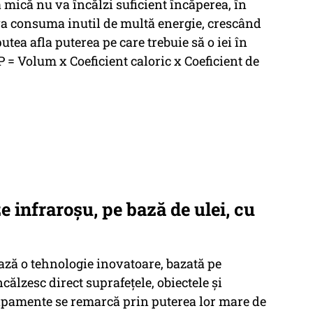
 mică nu va încălzi suficient încăperea, în
va consuma inutil de multă energie, crescând
putea afla puterea pe care trebuie să o iei în
 P = Volum x Coeficient caloric x Coeficient de
ze infraroșu, pe bază de ulei, cu
ează o tehnologie inovatoare, bazată pe
călzesc direct suprafețele, obiectele și
ipamente se remarcă prin puterea lor mare de