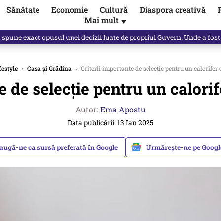
Sănătate
Economie
Cultură
Diaspora creativă
Mai mult
▼
, public, lui Ilie Bolojan / video
festyle
›
Casa și Grădina
›
Criterii importante de selecție pentru un calorifer e
e de selecție pentru un calorife
Autor:
Ema Apostu
Data publicării: 13 Ian 2025
augă-ne ca sursă preferată în Google
Urmărește-ne pe Goog