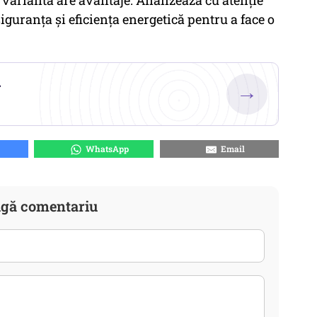
are variantă are avantaje. Analizează cu atenție
siguranța și eficiența energetică pentru a face o
.
→
WhatsApp
Email
gă comentariu