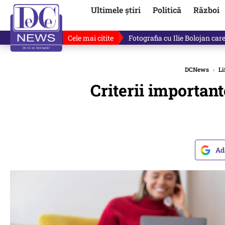
Ultimele știri
Politică
Război
Cele mai citite
Răzvan Dumitrescu îi cere scuze
DCNews
›
Li
Criterii important
Ad