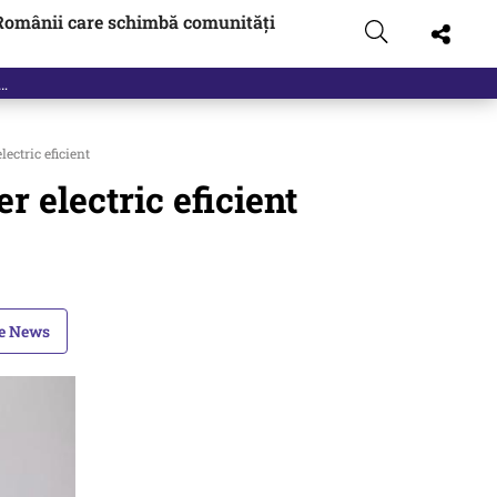
Românii care schimbă comunități
lectric eficient
r electric eficient
le News