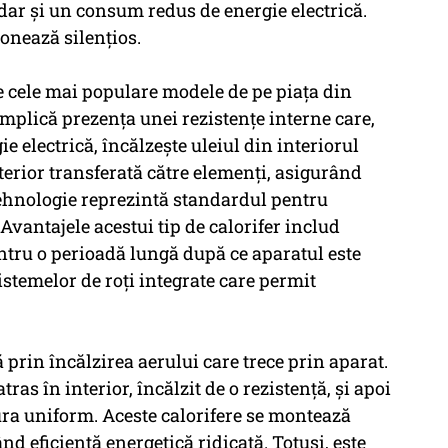
 dar și un consum redus de energie electrică.
ionează silențios.
e cele mai populare modele de pe piața din
mplică prezența unei rezistențe interne care,
e electrică, încălzește uleiul din interiorul
terior transferată către elemenți, asigurând
 tehnologie reprezintă standardul pentru
. Avantajele acestui tip de calorifer includ
ntru o perioadă lungă după ce aparatul este
 sistemelor de roți integrate care permit
prin încălzirea aerului care trece prin aparat.
tras în interior, încălzit de o rezistență, și apoi
ura uniform. Aceste calorifere se montează
nd eficiență energetică ridicată. Totuși, este