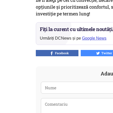
fie îl alegi pe cel cu convecție, fiec
opțiunile și prioritizează confortul, 
investiție pe termen lung!
Fiți la curent cu ultimele noutăți
Urmăriți DCNews și pe
Google News
Facebook
Twitter
Adau