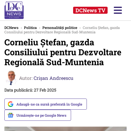
DCNews TV
DCNews
›
Politica
›
Personalități politice
›
Corneliu Ștefan, gazda
Consiliului pentru Dezvoltare Regională Sud-Muntenia
Corneliu Ștefan, gazda
Consiliului pentru Dezvoltare
Regională Sud-Muntenia
Autor:
Crişan Andreescu
Data publicării: 27 Feb 2025
Adaugă-ne ca sursă preferată în Google
Urmărește-ne pe Google News