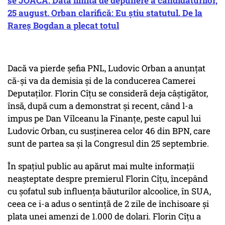
se JOACĂ. Data limită de depunere a candidaturilor,
25 august. Orban clarifică: Eu știu statutul. De la
Rareș Bogdan a plecat totul
Dacă va pierde șefia PNL, Ludovic Orban a anunțat
că-și va da demisia și de la conducerea Camerei
Deputaților. Florin Cîțu se consideră deja câștigător,
însă, după cum a demonstrat și recent, când l-a
impus pe Dan Vîlceanu la Finanțe, peste capul lui
Ludovic Orban, cu susținerea celor 46 din BPN, care
sunt de partea sa și la Congresul din 25 septembrie.
În spațiul public au apărut mai multe informații
neașteptate despre premierul Florin Cîțu, începând
cu șofatul sub influența băuturilor alcoolice, în SUA,
ceea ce i-a adus o sentință de 2 zile de închisoare și
plata unei amenzi de 1.000 de dolari. Florin Cîțu a