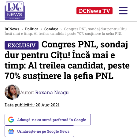
DCNews TV
DCNews
›
Politica
›
Sondaje
›
Congres PNL, sondaj dur pentru Cîțu!
Încă mai e timp: Al treilea candidat, peste 70% susținere la șefia PNL
Congres PNL, sondaj
dur pentru Cîțu! Încă mai e
timp: Al treilea candidat, peste
70% susținere la șefia PNL
Autor:
Roxana Neagu
Data publicării: 20 Aug 2021
Adaugă-ne ca sursă preferată în Google
Urmărește-ne pe Google News