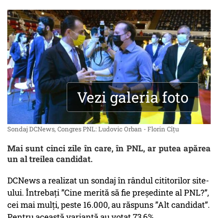
Vezi galeria foto
Sondaj DCNews, Congres PNL: Ludovic Orban - Florin Cîțu
Mai sunt cinci zile în care, în PNL, ar putea apărea
un al treilea candidat.
DCNews a realizat un sondaj în rândul cititorilor site-
ului. Întrebați ”Cine merită să fie președinte al PNL?”,
cei mai mulți, peste 16.000, au răspuns ”Alt candidat”.
Pentru această variantă au votat 73,6%.