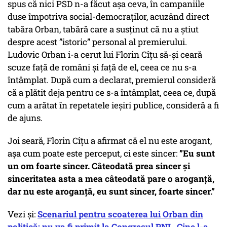
spus că nici PSD n-a făcut așa ceva, în campaniile
duse împotriva social-democraților, acuzând direct
tabăra Orban, tabără care a susținut că nu a știut
despre acest ”istoric” personal al premierului.
Ludovic Orban i-a cerut lui Florin Cîțu să-și ceară
scuze față de români și față de el, ceea ce nu s-a
întâmplat. După cum a declarat, premierul consideră
că a plătit deja pentru ce s-a întâmplat, ceea ce, după
cum a arătat în repetatele ieșiri publice, consideră a fi
de ajuns.
Joi seară, Florin Cîțu a afirmat că el nu este arogant,
așa cum poate este perceput, ci este sincer:
”Eu sunt
un om foarte sincer. Câteodată prea sincer şi
sinceritatea asta a mea câteodată pare o aroganţă,
dar nu este aroganţă, eu sunt sincer, foarte sincer.”
Vezi și:
Scenariul pentru scoaterea lui Orban din
politică: nu va fi primit la Congresul PNL. Cine l-a