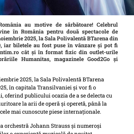
 România au motive de sărbătoare! Celebrul
revine în România pentru două spectacole de
 noiembrie 2025, la Sala Polivalentă BTarena din
 iar biletele au fost puse în vânzare și pot fi
ntim.ro cât și în format fizic din outlet-urile
ibrăriile Humanitas, magazinele Good2Go și
iembrie 2025, la Sala Polivalentă BTarena
5, în capitala Transilvaniei și vor fi o
ăi, oferind publicului ocazia de a se delecta cu
uritoare la arii de operă și operetă, până la
 cele mai cunoscute piese internaționale.
a orchestră Johann Strauss și numeroși
orilor o experiență muzicală de neuitat