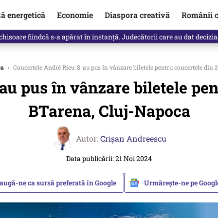
ză energetică
Economie
Diaspora creativă
Românii c
clinti pe Ilie Bolojan de la Palatul Victoria. Verdictul lui Bogdan Chiri
ca
›
Concertele André Rieu: S-au pus în vânzare biletele pentru concertele din 
u pus în vânzare biletele pen
BTarena, Cluj-Napoca
Autor:
Crişan Andreescu
Data publicării: 21 Noi 2024
augă-ne ca sursă preferată în Google
Urmărește-ne pe Goog