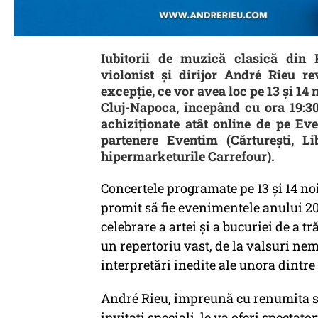
Iubitorii de muzică clasică din
violonist și dirijor André Rieu 
excepție, ce vor avea loc pe 13 și 14
Cluj-Napoca, începând cu ora 19:30,
achiziționate atât online de pe Eve
partenere Eventim (Cărturești, L
hipermarketurile Carrefour).
Concertele programate pe 13 și 14 no
promit să fie evenimentele anului 202
celebrare a artei și a bucuriei de a tr
un repertoriu vast, de la valsuri nem
interpretări inedite ale unora dintre
André Rieu, împreună cu renumita s
invitați speciali, le va oferi spectat