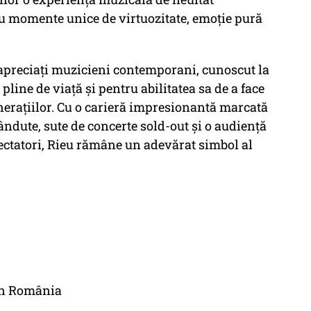
u momente unice de virtuozitate, emoție pură
 apreciați muzicieni contemporani, cunoscut la
pline de viață și pentru abilitatea sa de a face
nerațiilor. Cu o carieră impresionantă marcată
ndute, sute de concerte sold-out și o audiență
ectatori, Rieu rămâne un adevărat simbol al
in România