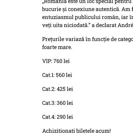
„România este un loc special pentru
bucurie și conexiune autentică. Am 
entuziasmul publicului român, iar în
veți uita niciodată.” a declarat André
Prețurile variază în funcție de catego
foarte mare.
VIP: 760 lei
Cat.1: 560 lei
Cat.2: 425 lei
Cat.3: 360 lei
Cat.4: 290 lei
Achiziționați biletele acum!