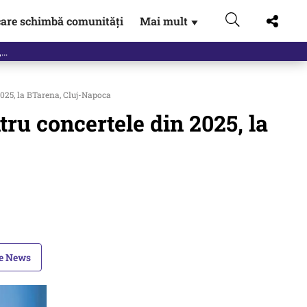
are schimbă comunități
Mai mult
▼
eac
2025, la BTarena, Cluj-Napoca
tru concertele din 2025, la
le News