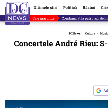
Ultimele știri
Politică
Război
Cri
Cele mai citite
Singurul lucru care l-ar putea 
DCNews
›
Cultura
›
Muzi
Concertele André Rieu: S-a
Ad