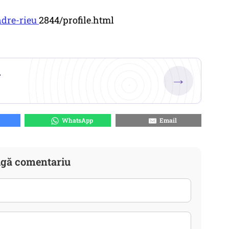
ndre-rieu
2844/profile.html
.
→
WhatsApp
Email
gă comentariu