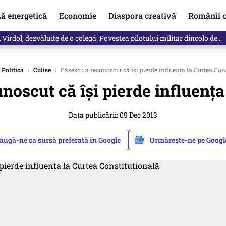
ză energetică
Economie
Diaspora creativă
Românii c
Vîrdol, dezvăluite de o colegă. Povestea pilotului militar dincolo de…
Politica
›
Culise
›
Băsescu a recunoscut că își pierde influența la Curtea Con
noscut că își pierde influența
Data publicării: 09 Dec 2013
augă-ne ca sursă preferată în Google
Urmărește-ne pe Goog