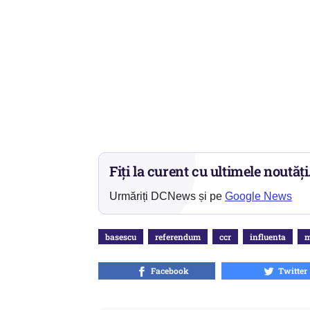
Fiți la curent cu ultimele noutăți
Urmăriți DCNews și pe
Google News
basescu
referendum
ccr
influenta
m
Facebook
Twitter