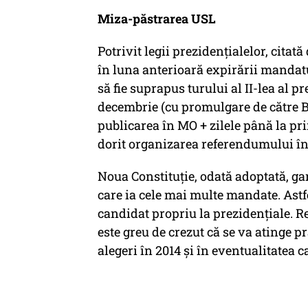
Miza-păstrarea USL
Potrivit legii prezidențialelor, citat
în luna anterioară expirării mandatu
să fie suprapus turului al II-lea al p
decembrie (cu promulgare de către Bă
publicarea în MO + zilele până la pr
dorit organizarea referendumului în t
Noua Constituție, odată adoptată, ga
care ia cele mai multe mandate. Ast
candidat propriu la prezidențiale. R
este greu de crezut că se va atinge p
alegeri în 2014 și în eventualitatea ca