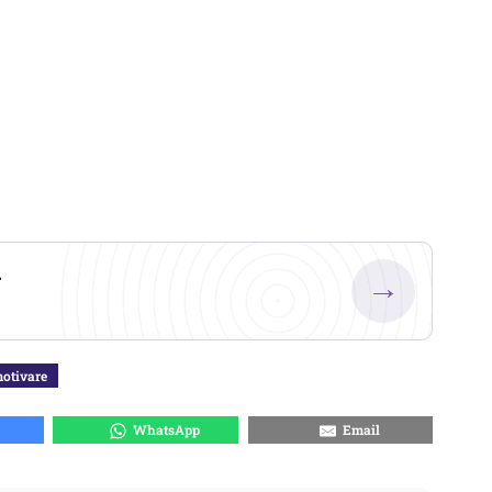
.
→
otivare
WhatsApp
Email