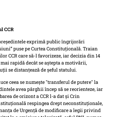
nul CCR
președintele exprimă public îngrijorări
esiuni” puse pe Curtea Constituțională. Traian
or CCR care să-l favorizeze, iar decizia din 14
mai rapidă decât se aștepta a motivării,
ții se distanțează de șeful statului.
uce ceea se numește "transferul de putere" la
ședintele avea pârghii încep să se reorienteze, iar
area de orizont a CCR l-a dat și Crin
stituțională respingea drept neconstituționale,
onanța de Urgență de modificare a legii privind