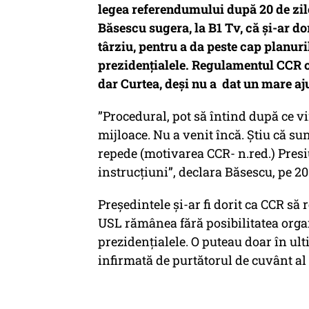
legea referendumului după 20 de zile
Băsescu sugera, la B1 Tv, că și-ar do
târziu, pentru a da peste cap planur
prezidențialele. Regulamentul CCR of
dar Curtea, deși nu a dat un mare aju
”Procedural, pot să întind după ce v
mijloace. Nu a venit încă. Ştiu că su
repede (motivarea CCR- n.red.) Presi
instrucţiuni”, declara Băsescu, pe 20
Președintele și-ar fi dorit ca CCR să 
USL rămânea fără posibilitatea org
prezidențialele. O puteau doar în ul
infirmată de purtătorul de cuvânt al