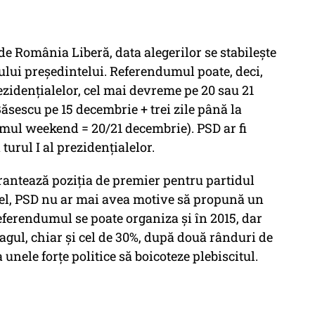
ă de România Liberă, data alegerilor se stabilește
lui președintelui. Referendumul poate, deci,
rezidențialelor, cel mai devreme pe 20 sau 21
sescu pe 15 decembrie + trei zile până la
imul weekend = 20/21 decembrie). PSD ar fi
urul I al prezidențialelor.
rantează poziția de premier pentru partidul
fel, PSD nu ar mai avea motive să propună un
eferendumul se poate organiza și în 2015, dar
ragul, chiar și cel de 30%, după două rânduri de
 unele forțe politice să boicoteze plebiscitul.