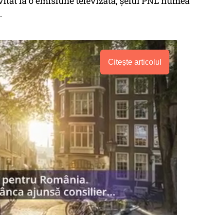
nvitat la o emisiune televizată, șeful PNL numea
.
Citește articolul