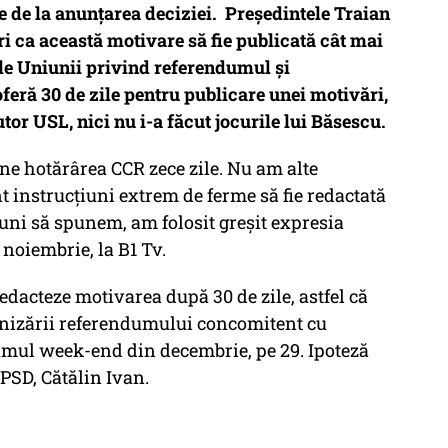
 de la anunțarea deciziei. Președintele Traian
ri ca această motivare să fie publicată cât mai
ile Uniunii privind referendumul și
eră 30 de zile pentru publicare unei motivări,
tor USL, nici nu i-a făcut jocurile lui Băsescu.
ine hotărârea CCR zece zile. Nu am alte
nt instrucţiuni extrem de ferme să fie redactată
uni să spunem, am folosit greşit expresia
 noiembrie, la B1 Tv.
redacteze motivarea după 30 de zile, astfel că
anizării referendumului concomitent cu
timul week-end din decembrie, pe 29. Ipoteză
 PSD, Cătălin Ivan.