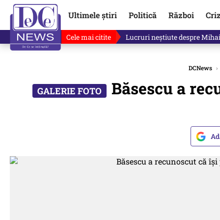
Ultimele știri
Politică
Război
Cri
Cele mai citite
Lucruri neștiute despre Mihai 
DCNews
›
Băsescu a recu
Ad