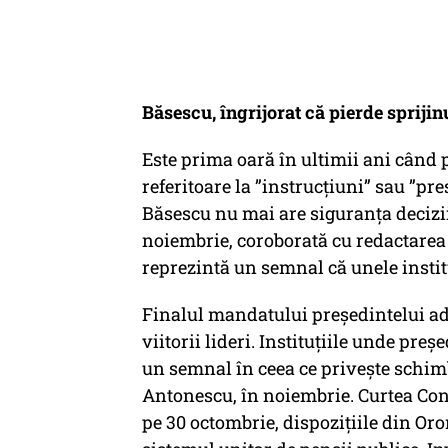
Băsescu, îngrijorat că pierde spriji
Este prima oară în ultimii ani când 
referitoare la ”instrucțiuni” sau ”pr
Băsescu nu mai are siguranța deciziil
noiembrie, coroborată cu redactarea 
reprezintă un semnal că unele institu
Finalul mandatului președintelui ad
viitorii lideri. Instituțiile unde pre
un semnal în ceea ce privește schimb
Antonescu, în noiembrie. Curtea Con
pe 30 octombrie, dispozițiile din Or