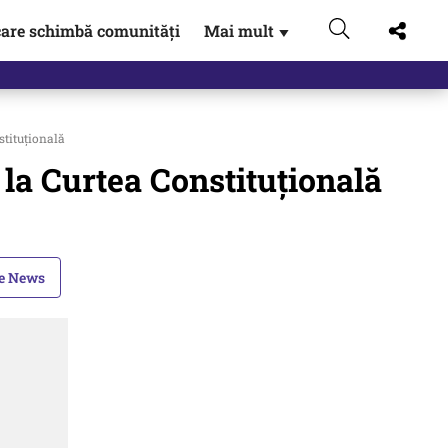
are schimbă comunități
Mai mult
▼
stituțională
 la Curtea Constituțională
le News