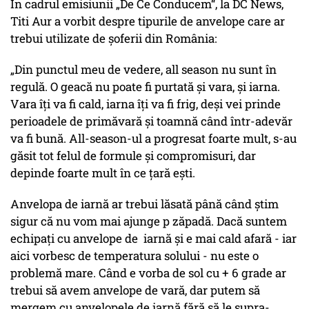
În cadrul emisiunii „De Ce Conducem“, la DC News,
Titi Aur a vorbit despre tipurile de anvelope care ar
trebui utilizate de șoferii din România:
„Din punctul meu de vedere, all season nu sunt în
regulă. O geacă nu poate fi purtată și vara, și iarna.
Vara îți va fi cald, iarna îți va fi frig, deși vei prinde
perioadele de primăvară și toamnă când într-adevăr
va fi bună. All-season-ul a progresat foarte mult, s-au
găsit tot felul de formule și compromisuri, dar
depinde foarte mult în ce țară ești.
Anvelopa de iarnă ar trebui lăsată până când știm
sigur că nu vom mai ajunge p zăpadă. Dacă suntem
echipați cu anvelope de iarnă și e mai cald afară - iar
aici vorbesc de temperatura solului - nu este o
problemă mare. Când e vorba de sol cu + 6 grade ar
trebui să avem anvelope de vară, dar putem să
mergem cu anvelopele de iarnă fără să le supra-