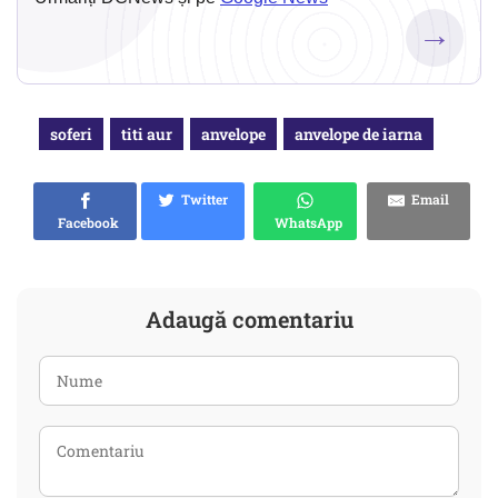
→
soferi
titi aur
anvelope
anvelope de iarna
Twitter
Email
Facebook
WhatsApp
Adaugă comentariu