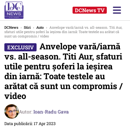
DCNews TV
DCNews
›
Stiri
›
Auto
›
Anvelope vară/iarnă vs. all-season. Titi Aur,
sfaturi utile pentru șoferi la ieșirea din iarnă: Toate testele au arătat că
sunt un compromis / video
Anvelope vară/iarnă
vs. all-season. Titi Aur, sfaturi
utile pentru șoferi la ieșirea
din iarnă: Toate testele au
arătat că sunt un compromis /
video
Autor:
Ioan-Radu Gava
Data publicării: 17 Apr 2023