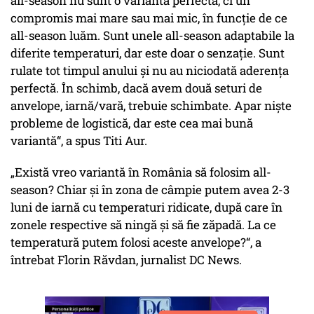
all-season nu sunt o variantă perfectă, ci un
compromis mai mare sau mai mic, în funcție de ce
all-season luăm. Sunt unele all-season adaptabile la
diferite temperaturi, dar este doar o senzație. Sunt
rulate tot timpul anului și nu au niciodată aderența
perfectă. În schimb, dacă avem două seturi de
anvelope, iarnă/vară, trebuie schimbate. Apar niște
probleme de logistică, dar este cea mai bună
variantă“, a spus Titi Aur.
„Există vreo variantă în România să folosim all-
season? Chiar și în zona de câmpie putem avea 2-3
luni de iarnă cu temperaturi ridicate, după care în
zonele respective să ningă și să fie zăpadă. La ce
temperatură putem folosi aceste anvelope?“, a
întrebat Florin Răvdan, jurnalist DC News.