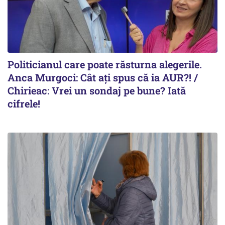
Politicianul care poate răsturna alegerile.
Anca Murgoci: Cât ați spus că ia AUR?! /
Chirieac: Vrei un sondaj pe bune? Iată
cifrele!