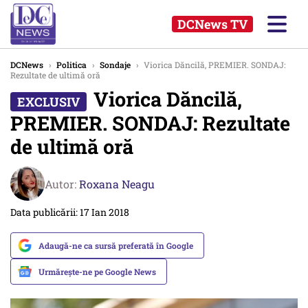
DCNews TV
DCNews
›
Politica
›
Sondaje
›
Viorica Dăncilă, PREMIER. SONDAJ:
Rezultate de ultimă oră
Viorica Dăncilă,
PREMIER. SONDAJ: Rezultate
de ultimă oră
Autor:
Roxana Neagu
Data publicării: 17 Ian 2018
Adaugă-ne ca sursă preferată în Google
Urmărește-ne pe Google News