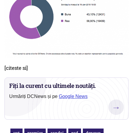
[citeste si]
Fiți la curent cu ultimele noutăți.
Urmăriți DCNews și pe
Google News
→
vot
premier
sondaj
psd
dcnews